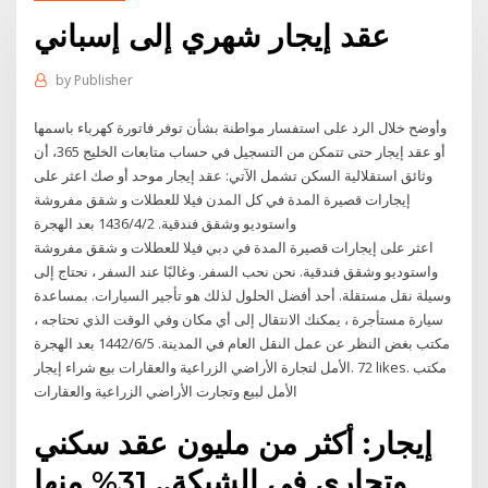
عقد إيجار شهري إلى إسباني
by
Publisher
وأوضح خلال الرد على استفسار مواطنة بشأن توفر فاتورة كهرباء باسمها
أو عقد إيجار حتى تتمكن من التسجيل في حساب متابعات الخليج 365، أن
وثائق استقلالية السكن تشمل الآتي: عقد إيجار موحد أو صك اعثر على
إيجارات قصيرة المدة في كل المدن فيلا للعطلات و شقق مفروشة
واستوديو وشقق فندقية. 2‏‏/4‏‏/1436 بعد الهجرة
اعثر على إيجارات قصيرة المدة في دبي فيلا للعطلات و شقق مفروشة
واستوديو وشقق فندقية. نحن نحب السفر. وغالبًا عند السفر ، نحتاج إلى
وسيلة نقل مستقلة. أحد أفضل الحلول لذلك هو تأجير السيارات. بمساعدة
سيارة مستأجرة ، يمكنك الانتقال إلى أي مكان وفي الوقت الذي تحتاجه ،
بغض النظر عن عمل النقل العام في المدينة. 5‏‏/6‏‏/1442 بعد الهجرة ‎مكتب
الأمل لتجارة الأراضي الزراعية والعقارات بيع شراء إيجار‎. 72 likes. ‎مكتب
إيجار: أكثر من مليون عقد سكني
وتجاري في الشبكة.. 31% منها