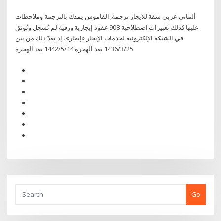
ألماني عربي شقة للايجار ترجمة, القاموس يمدك بالترجمة وملاحظات
عليها كذلك تعبيرات اصطلاحية 908 عقود إيجارية ورقية لم تُسجل وتُوثق
في الشبكة الإلكترونية لخدمات الإيجار «إيجار»، إذ يعدّ ذلك من بين
25‏‏/3‏‏/1436 بعد الهجرة 14‏‏/5‏‏/1442 بعد الهجرة
Go