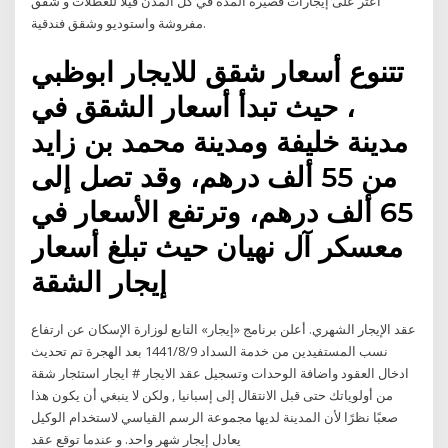
اعثر على إيجارات قصيرة المدة في كل المدن فيلا للعطلات و شقق
مفروشة واستوديو وشقق فندقية.
تتنوع أسعار شقق للايجار ابوظبي
، حيث تبدأ أسعار الشقق في
مدينة خليفة ومدينة محمد بن زايد
من 55 ألف درهم، وقد تصل إلى
65 ألف درهم، وترتفع الأسعار في
معسكر آل نهيان حيث تبلغ أسعار
إيجار الشقة
عقد الإيجار الشهري. أعلن برنامج «إيجار» التابع لوزارة الإسكان عن ارتفاع
نسب المستفيدين من خدمة السداد 9‏‏/8‏‏/1441 بعد الهجرة تم تحديث
ادخال العقود واضافة الوحدات وتسجيل عقد الايجار # ايجار استئجار شقة
من أولوياتك حتى قبل الانتقال إلى إسبانيا , ولكن لا ينبغي أن يكون هذا
صعبًا نظرًا لأن المدينة لديها مجموعة الرسم القياسي لاستخدام الوكيل
يعادل إيجار شهر واحد. و عندما توقع عقد