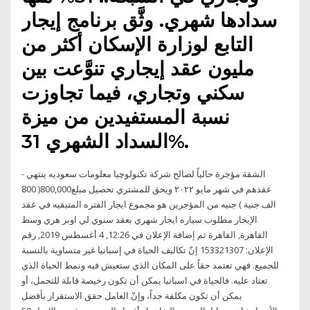
سدادها شهري. وثَّق برنامج إيجار
التابع لوزارة الإسكان أكثر من
مليون عقد إيجاري تنوَّعت بين
سكني وتجاري، فيما تجاوزت
نسبة المستفيدين من ميزة
السداد الشهري 31%.
- الشقة مؤجرة حالياً لصالح شركة تكنولوچيا معلومات سعوديه ينتهي
عقدهم في شهر مايو ٢٠٢٢ ويحق للمشتري تحصيل مبلغ800,000( 800
الف جنية ) جنيه من المؤجرين هو مجموع ايجار الفتره المتبقيه في عقد
الإيجار مطلوب سياره ايجار شهري بعقد سنوي لي اوبر هري وسط
القاهرة, القاهرة تم إضافة الإعلان في 12:26, 4 أغسطس 2019, رقم
الإعلان: 153321307 إنّ تكاليف الحياة في إسبانيا غير متساوية بالنسبة
للجميع. فهي تعتمد حقاً على المكان الذي ستعيش فيه ونمط الحياة الذي
تعتاد عليه. فالحياة في اسبانيا يمكن أن تكون رخيصة قابلة للتحمل، أو
يمكن أن تكون مكلفة جداً، وإنّ العامل حقق الاستقرار بأفضل