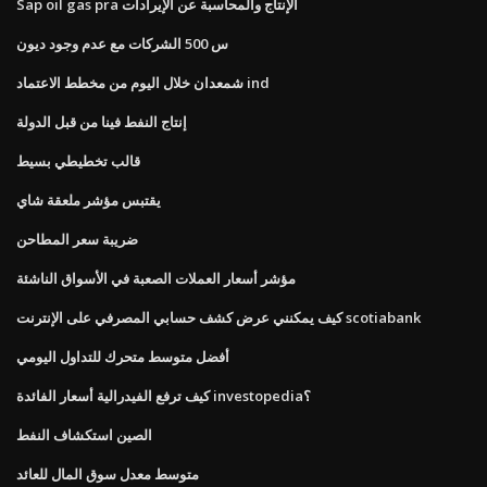
Sap oil gas pra الإنتاج والمحاسبة عن الإيرادات
س 500 الشركات مع عدم وجود ديون
شمعدان خلال اليوم من مخطط الاعتماد ind
إنتاج النفط فينا من قبل الدولة
قالب تخطيطي بسيط
يقتبس مؤشر ملعقة شاي
ضريبة سعر المطاحن
مؤشر أسعار العملات الصعبة في الأسواق الناشئة
كيف يمكنني عرض كشف حسابي المصرفي على الإنترنت scotiabank
أفضل متوسط ​​متحرك للتداول اليومي
كيف ترفع الفيدرالية أسعار الفائدة investopedia؟
الصين استكشاف النفط
متوسط ​​معدل سوق المال للعائد