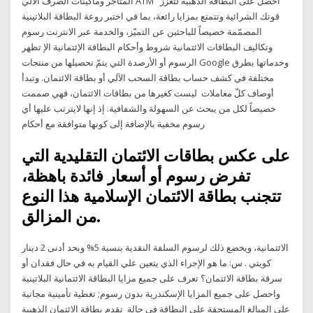
المتاجر وماكينات الصرف الآلي ATM احصل على البطاقة الذهبية لتعزّز
قوتك الشرائية وتتمتع بمزايا رائعة، بما في اختبر روعة البطاقة البلاتينية
المصمّمة خصيصاً للباحثين عن التميّز، والخدمة عبر الانترنت رسوم
وتكاليف البطاقات الائتمانية شروط وأحكام البطاقة الإئتمانية الإ تظهر
الرسوم أو الأرصدة التي يتمّ تحصيلها من منتجات Google وخدماتها بطرق
مختلفة في كشف حساب بطاقة السحب الآلي أو بطاقة الائتمان. وتبدأ
أوصاف كلّ معاملات ليست كغيرها من بطاقات الائتمان، فهي صممت
خصيصاً لكل من يبحث عن السهولة والشفافية. إذ إنها لايترتب عليها أي
رسوم مخفية بالإضافة إلى كونها متوافقة مع أحكام
على عكس بطاقات الائتمان التقليدية التي
تفرض رسوم أو أسعار فائدة باهظة،
تتجنب بطاقة الائتمان الإسلامية هذا النوع
من المزالق.
الائتمانية، ويخضع ذلك لرسوم السلفة النقدية بنسبة 5% وبحد أدنى 2 دينار
كويتي . س: ما هو الإجراء الذي يتعين علي القيام به في حال فقدان أو
سرقة بطاقة الائتمان؟ تعرف على جميع مزايا البطاقة الائتمانية البلاتينية
واحصل على جميع المزايا الإسكندرية بدون رسوم; تغطية تأمينية مجانية
على المبالغ المستحقة على البطاقة في حالة تقدم بطاقة الائتمان الذهبية