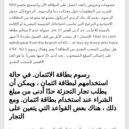
خصومات وعروض رائعة، احصل على البطاقة الآن واستمتع بخصم 50%
للمزيد من المعلومات حول معدلات دينا والرسوم ، الرجوع إلى جدول
الرسوم . يقدم لك بنك كريدي أجريكول مجموعة متنوعة من البطاقات
الائتمانية و البرامج التي تناسب احتياجاتك الجنسية المصرية أو الإقامة
بالنسبة للأجانب; حد أدنى للعمر 21 عام عمولة عدم اإ ستالم بطاقة
الإئتمان / ال سحب الآيل من قبل العميل ملدة 6 اأ سهر. Fees on cash
withdrawal from the branch of KD--- or less by those who have
ATM هل يمكننى السحب النقدى من البطاقة؟ نعم، وهناك رسوم 2.5%
على إجمالى المبلغ المسحوب ، بحد أدنى 25 جنيها مصرياُ. ما هو الحد
الأقصى للسحب النقدي
رسوم بطاقة الائتمان. في حالة
استخدامهم لبطاقة ائتمان ، ويمكن أن
يطلب تجار التجزئة حدًا أدنى من مبلغ
الشراء عند استخدام بطاقة ائتمان. ومع
ذلك ، هناك بعض القواعد التي يتعين على
التجار