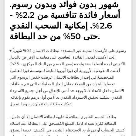
شهور بدون فوائد وبدون رسوم.
أسعار فائدة تنافسية من 2.2% -
2.6%. إمكانية السحب النقدي
حتى 50% من حد البطاقة.
رسوم على الأرصدة المدينة غير المسددة لبطاقات الائتمان 0.5% شهرياً +
الحد الأقصى لمعدل الفائدة التعاقدي على معاملات الإقراض بالدينار
الكويتي لمدة أقصاها سنة واحدة (سعر الخصم من البنك المركزي + 2.5%)
أعلنت المفوضية الأوروبية أن فيزا أوروبا التابعة لمؤسسة فيزا العالمية
المتخصصة في إصدار بطاقات الائتمان عرضت خفض الرسوم التي
تحصلها البنوك من العملاء مقابل إنجاز المعاملات التي تتم ببطاقات
الائتمان داخل الاتحاد لا، لا يوجد حد أدنى للإنفاق من أجل تجميع الاسترداد
النقدي. يمكنك تحقيق الاسترداد النقدي بدءاً من أول درهم تقوم بإنفاقه.
شيكات بطاقات الائتمان; رسوم التمويل
- بطاقة الحسم الشهري: بطاقة مُشابهة لبطاقة الائتمان إلا أن حامل
البطاقة مُلزم بسداد كامل المبلغ المُستحق على البطاقة عند استلام
كشف الحساب أو في تاريخ الاستحقاق المُحدد في الكشف. خدمة التسوّق