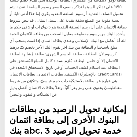
بطاقة نوفو الائتمانية من المشرق البطاقة الوحيدة التي تقدم خصم بنسبة
50% على تذاكر السينما تذاكر بنصف السعر رسوم السلفة النقدية: يتم
تحميل السلف النقدية أ رسوم السلفة النقدية يكون إما حدًا أدنى ثابتًا أو
نسبة مئوية من المبلغ سلفة نقدية.على سبيل المثال ، قد تنص شروط
بطاقة الائتمان على أن رسم السلفة النقدية هو 5 دولارات أو 5 في حكم ما
يأخذه البنك من رسوم مقطوعة مقابل السحب من بطاقة الائتمان الحمد
لله أنا أتعامل مع البنك الإسلامي وعندي بطاقة ائتمان إذا قمت بسحب أي
مبلغ باستخدام البطاقة من بنك آخر يقوم البك الآخر بخصم 25 درهما
كرسوم لأن البطاقة - بطاقة الحسم الشهري: بطاقة مُشابهة لبطاقة
الائتمان إلا أن حامل البطاقة مُلزم بسداد كامل المبلغ المُستحق على
البطاقة عند استلام كشف الحساب أو في تاريخ الاستحقاق المُحدد في
الكشف. بطاقات الائتمان. بطاقات الائتمان (بالإنجليزيّة: Credit Cards)
هي عبارة عن بطاقة بلاستيكيّة ذات حجم قياسيّ، وتتكوّن من شريط
مغناطيسيّ يحتوي على رمز يقرأ آليّاً، وتعدُّ بطاقات الائتمان أفضل بديل
عن الشيكّات والنقود، وعنصراً
إمكانية تحويل الرصيد من بطاقات
البنوك الأخرى إلى بطاقة ائتمان
بنك abc. خدمة تحويل الرصيد 3