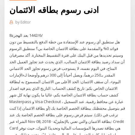
ادنى رسوم بطاقه الائتمان
by
Editor
8‏‏/6‏‏/1442 بعد الهجرة
هل ستطبق أي رسوم عند الإستفادة من خطة الدفع بالتقسيط من دون
فوائد 0% والمقدمة على بطاقة الائتمان الخاصة بي؟ ستطبق الرسوم
وسيتم تحديدها من قبل البنك على فترة التقسيط المختارة. أكد مصرفيان
أن سداد رصيد بطاقة الائتمان السالب، الذي يحدث عند تجاوز العميل الحد
المتاح، في اليوم نفسه، لا يستوجب فرض رسوم تجاوز الحد الائتماني
المقدر بـ250 درهماً، ويصل أحياناً إلى 300 درهم.وأوضحا لـ«الإمارات
اليوم»، أن سقف الائتمان: الحد الأعلى من الائتمان المسموح به لبطاقة
الائتمان الخاص بكم; تاريخ كشف الحساب: التاريخ الذي يتم فيه اصدار
كشف حساب بطاقة الائتمان الخاصة بكم، غالبا ما يكون نهاية كل شهر
Masterpass و Visa Checkout عبارة عن محافظ رقمية. عند التسجيل ،
قم بتوصيل محفظتك ببطاقة الخصم الخاصة بك (أو بطاقة الائتمان إذا كنت
ترغب في ذلك). سيتم فرض رسوم على بطاقة الخصم الخاصة بك عند
الشراء عبر Nov 08, 2018 · بطاقة الائتمان والتي تعني بالإنجليزيّة: Credit
Card هي بطاقة تصدرها المؤسسات المالية وتحديدًا البنوك، حيث توفر
لصاحبها إمكانية الحصول على المال، وعادة ما يُستخدم هذا النوع من