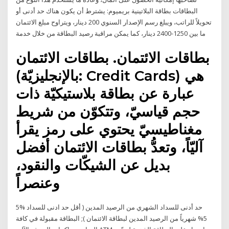
البطاقات بطاقة البلاتينية بريميوم: يشترط أن يكون هناك حد أدنى أو
تحويلاً للراتب، ويبلغ رسم الإصدار السنوي 200 دينار، ويتراوح مبلغ الائتمان
ما بين 1250-2400 دينار، كما يمكن مراقبة رصيد البطاقة من خلال خدمة
بطاقات الائتمان. بطاقات الائتمان
(بالإنجليزيّة: Credit Cards) هي
عبارة عن بطاقة بلاستيكيّة ذات
حجم قياسيّ، وتتكوّن من شريط
مغناطيسيّ يحتوي على رمز يقرأ
آليّاً، وتعدُّ بطاقات الائتمان أفضل
بديل عن الشيكّات والنقود،
وعنصراً
5% حد أدنى للسداد الشهري من الرصيد المدين ( أقل حد ادنى للسداد
5% شهرياً من الرصيد المدين لبطاقة الائتمان ); البطاقة مقبولة في كافة