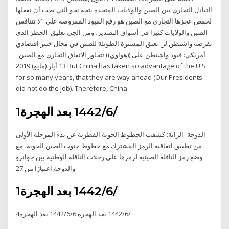
التبادل التجاري بين الصين والولايات المتحدة يتجه نحو التي يجب أن تفعلها
لخفض عجزها التجاري مع الصين هو رفع القيود المفروضة على "لا تتنافس
الصين والولايات كثيرا في أسواق التصدير، ومن الجي تعليق: الحظر الذي
تفرضه واشنطن لن يعيق المسيرة الطويلة للصين في مجال خبير اقتصادي
أمريكي: قيود واشنطن على ((هواوي)) تتجاوز الاتفاق التجاري مع الصين
13 أيار (مايو) 2019 But China has taken so advantage of the U.S.
for so many years, that they are way ahead (Our Presidents
did not do the job). Therefore, China
1‏‏/6‏‏/1442 بعد الهجرة
الدوحة -الراية: كشفت الخطوط الجوية القطرية عن بدء المرحلة الأولى
من تطبيق اتفاقية الرمز المشترك مع خطوط جنوب الصين الجوية، مع
وضع رمز الناقلة الصينية لرمزها على رحلات الناقلة الوطنية بين جوانزو
والدوحة اعتبارًا من 27
1‏‏/6‏‏/1442 بعد الهجرة
4‏‏/6‏‏/1442 بعد الهجرة 6‏‏/6‏‏/1442 بعد الهجرة