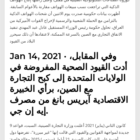
الذكية التي تراجعت نسب مبيعات الهواتف مقارنة بالأعوام السابقة.
أظهرت بيانات حكومية صدرت يوم الاثنين أن شحنات الهواتف الذكية
بالتزامن مع الحملة الشعبية والرسمية لإخراج القوات الأميركية من
العراق، تحاول حكومة رئيس الوزراء المستقيل عادل عبد المهدي تنفيذ
الاتفاق التجاري مع الصين بالسرعة الممكنة، لاعتقادها أن ذلك سيحرر
البلاد من القيود
Jan 14, 2021 · وفي المقابل،
أدت القيود الصحية المفروضة في
الولايات المتحدة إلى كبح التجارة
مع الصين، برأي الخبيرة
الاقتصادية آيريس بانغ من مصرف
إيه إن جي.
9 كانون الثاني (يناير) 2021 أعلنت وزارة التجارة الصينية، السبت، قواعد
جديدة لمواجهة القوانين والقيود التي قالت إنها "غير مبررة"، تفرضها دول
أجنبية على الشركات الصينية. 21 أيلول (سبتمبر) 2015 مقالة خاصة: