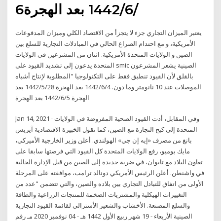
6‏‏/6‏‏/1442 بعد الهجرة
يعتبر الميزان التجاري جزء لا يتجزأ من الاقتصاد الكلي وميزان المدفوعات
الأمريكية، و مع احتدام الصراع الحالي في المبادلات التجارية للسلع بين
الصين و الولايات المتحدة الأمريكية. اثنان من المشرعين في الولايات
المتحدة يدعون إلى تشديد القيود على smic الصينية يشعر المشرعون
بالقلق لأن القيود تنطبق فقط على التكنولوجيا "المطلوبة لإنتاج أشباه
الموصلات عند 10 نانومتر وما دون. 4‏‏/6‏‏/1442 بعد الهجرة 28‏‏/5‏‏/1442 بعد
الهجرة 5‏‏/6‏‏/1442 بعد الهجرة
Jan 14, 2021 · وفي المقابل، أدت القيود الصحية المفروضة في الولايات
المتحدة إلى كبح التجارة مع الصين، كما تقول الخبيرة الاقتصادية آيريس
بانغ من مصرف «إيه إن جي» الهولندي. أعلن وزير الخارجية الأميركي،
مايك بوميو، رفع الولايات المتحدة كل القيود التي فرضتها سابقا على
تعاون البلاد مع تايوان، في ضربة جديدة إلى الصين من قبل الإدارة الحالية
في واشنطن. أعلن الرئيس الأمريكي دونالد ترامب، موافقته على المرحلة
الأولى من اتفاق للتبادل التجاري بين بلاده والصين، والتي تتضمن "عدد من
التغييرات الهيكلية والمشتريات الضخمة للمنتجات الزراعية والطاقة
والسلع المصنعة. الأخشاب والشعير الأسترالي لقائمة القيود التجارية
الصينية الأربعاء - 19 شهر ربيع الأول 1442 هـ - 04 نوفمبر 2020 مـ رقم