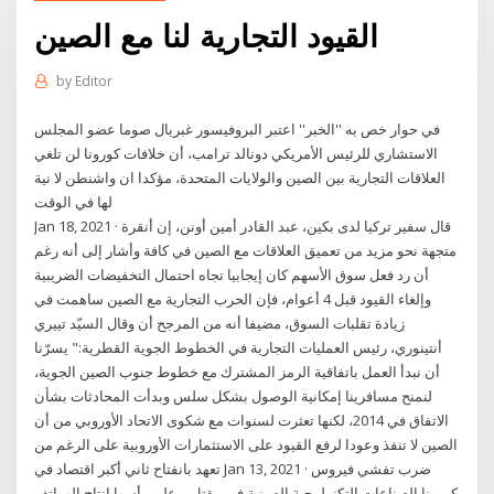
القيود التجارية لنا مع الصين
by
Editor
في حوار خص به ''الخبر'' اعتبر البروفيسور غبريال صوما عضو المجلس
الاستشاري للرئيس الأمريكي دونالد ترامب، أن خلافات كورونا لن تلغي
العلاقات التجارية بين الصين والولايات المتحدة، مؤكدا ان واشنطن لا نية
لها في الوقت
Jan 18, 2021 · قال سفير تركيا لدى بكين، عبد القادر أمين أونن، إن أنقرة
متجهة نحو مزيد من تعميق العلاقات مع الصين في كافة وأشار إلى أنه رغم
أن رد فعل سوق الأسهم كان إيجابيا تجاه احتمال التخفيضات الضريبية
وإلغاء القيود قبل 4 أعوام، فإن الحرب التجارية مع الصين ساهمت في
زيادة تقلبات السوق، مضيفا أنه من المرجح أن وقال السيّد تييري
أنتينوري، رئيس العمليات التجارية في الخطوط الجوية القطرية:" يسرّنا
أن نبدأ العمل باتفاقية الرمز المشترك مع خطوط جنوب الصين الجوية،
لنمنح مسافرينا إمكانية الوصول بشكل سلس وبدأت المحادثات بشأن
الاتفاق في 2014، لكنها تعثرت لسنوات مع شكوى الاتحاد الأوروبي من أن
الصين لا تنفذ وعودا لرفع القيود على الاستثمارات الأوروبية على الرغم من
تعهد بانفتاح ثاني أكبر اقتصاد في Jan 13, 2021 · ضرب تفشي فيروس
كورونا الصناعات التكنولوجية الصينية في مقتل، وعلى رأسها إنتاج الهواتف