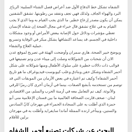
الشفاه تشكل خط الدفاع الأول ضد أعراض فصل الشتاء السلبية: الرياح,
البرد والهواء الجاف. ولذلك فهي تجف وتفقد من رطوبتها. تشقق الشفتين
يمكن أن يكون مصدر إزعاج خطير. ما الذي يجب القيام به وما الذي لا يجب
القيام به في علاج تشقق قال خبراء في مجال الصحة إن شفاه الإنسان
تعطي مؤشرات ودلائل حول الإصابة ببعض الأمراض أو وجود مشكلات
داخلية في الجسم، قد يساعد اكتشافها بشكل مبكر في الوقاية وتسريع
عملية العلاج والشفاء.
ويوضح خبير الصحة، هاري سمران وأوضحت الهيئة في تصريح لموقع عدن
الان أن شحنات من الشوكلاته وصلت إلى ميناء عدن وتم تصنيعها في
قوالب ذات دلالات خطيرة على سلوك الأطفال ومنها شوكلاته على شكل
أحمر الشفاه وشكل حقن وبنادق وعلب كيوبوست-فيديوغراف ما هو تاريخ
أحمر الشفاه؟ وكيف تم اعتباره في بعض الأزمان من الموبقات التي قد
توصم من تستخدمه بأبشع الصفات، بينما في أزمان أخرى كان رمزًا للرقي
والأنوثة، كيف تم التعامل معه في أزمنة الحرب والسلم، من الاقتصادي
لبنان - صحف:قارنت الصحافة العالمية ما بين فستان الإعلامية منى أبو
حمزة الذي أطلت به على السجادة الحمراء في مهرجان كانّ السادس
والستين، وبينآخر ارتده الممثلة أماندا سايفرايد وأطلت به في مهرجان
برلين للأفلام
البحث عن شركات تصنيع أحمر الشفاه