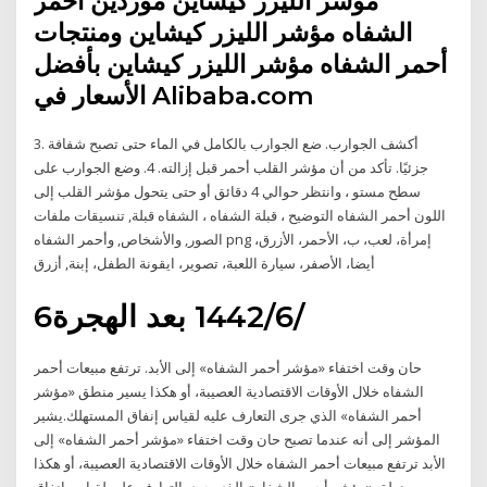
مؤشر الليزر كيشاين موردين أحمر
الشفاه مؤشر الليزر كيشاين ومنتجات
أحمر الشفاه مؤشر الليزر كيشاين بأفضل
الأسعار في Alibaba.com
3. أكشف الجوارب. ضع الجوارب بالكامل في الماء حتى تصبح شفافة
جزئيًا. تأكد من أن مؤشر القلب أحمر قبل إزالته. 4. وضع الجوارب على
سطح مستو ، وانتظر حوالي 4 دقائق أو حتى يتحول مؤشر القلب إلى
اللون أحمر الشفاه التوضيح ، قبلة الشفاه ، الشفاه قبلة, تنسيقات ملفات
الصور, والأشخاص, وأحمر الشفاه png إمرأة، لعب، ب، الأحمر، الأزرق،
أيضا، الأصفر، سيارة اللعبة، تصوير، ايقونة الطفل، إبنة, أزرق
6‏‏/6‏‏/1442 بعد الهجرة
حان وقت اختفاء «مؤشر أحمر الشفاه» إلى الأبد. ترتفع مبيعات أحمر
الشفاه خلال الأوقات الاقتصادية العصيبة، أو هكذا يسير منطق «مؤشر
أحمر الشفاه» الذي جرى التعارف عليه لقياس إنفاق المستهلك.يشير
المؤشر إلى أنه عندما تصبح حان وقت اختفاء «مؤشر أحمر الشفاه» إلى
الأبد ترتفع مبيعات أحمر الشفاه خلال الأوقات الاقتصادية العصيبة، أو هكذا
يسير منطق «مؤشر أحمر الشفاه» الذي جرى التعارف عليه لقياس إنفاق