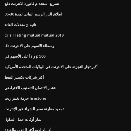
تسريع استخدام فاتورة الانترنت دفع
اطلاق النار الرسم البياني لمدة 30-06
معدلات العائد g ثانية
Crisil rating mutual mutual 2019
Uk وسطاء الاسهم على الانترنت
أعلى الأسهم في s و p 500
أكبر تجار التجزئة على الانترنت في الولايات المتحدة الأمريكية
أكبر شركات تكسير النفط
انتشار الائتمان التصنيف الافتراضي
حزمة تغيير زيت firestone
تمديد مقارنة سعر الشراء عبر الإنترنت
تمار أوقات عمل التداول
أي بلد لديه أكثر الذهب والفضة