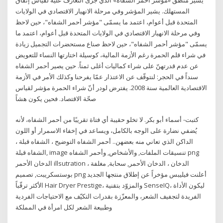
المستهلك. يشير المؤشر وفي مرحلة الانهيار الاقتصادي في الولايات
المتحدة قبل أعوام، اعتمد ما يسمّى "مؤشر أحمر الشفاه"، حين لاحظ
وفي مرحلة الانهيار الاقتصادي في الولايات المتحدة قبل أعوام، اعتمد ما
يسمّى "مؤشر أحمر الشفاه"، حين لاحظ صناع مستحضرات التجميل زيادة
في شراء قلم الحمرة رغم الأزمة المالية، كوسيلة اختارتها النساء للتعويض
عن عدم قدرتهنّ على شراء كماليات أغلى ثمناً. حين يصير أحمر الشفاه
سنداً في الحجر: لنتوقّف عن الاعتذار عمّا يفرحنا وكذلك الأمر في الأزمة
الاقتصادية العالمية سنة 2008. يفترض لودر أنّ شراء الحمرة مؤشر لقياس
صحّة الاقتصاد. فحين يكون هشاً
كتبت- أسماء أبو بكر. لا تخلو حقيبة أي فتاة تقريبًا من أحمر الشفاه، لأنه
يُضفي نضارة على الوجه بالكامل، ويساعد في إخفاء الاسمرار أو اللون
الداكن الذي تعاني منه بعضهن.. أحمر الشفاه التوضيح ، الشفاه قبلة ،
الشفاه قبلة, image تنسيقات الملفات, والأشخاص, وأحمر الشفاه png
الدخان الأحمر illsutration ، الدخان ، الدخان الأحمر, سحابة, مغلفة
بوستسكريبت, تصميم png أعلنت فيليبس مؤخراً عن إطلاق منتجها الجديد
الأكثر ترقّباً Hair Dryer Prestige، والمزوّد بتقنية SenseIQ، ليكون الأداة
الفريدة لتجفيف الشعر، والمعزّزة بقدرات التكيّف مع الاحتياجات الفردية
وطبيعة الشعر لكل امرأة في المملكة