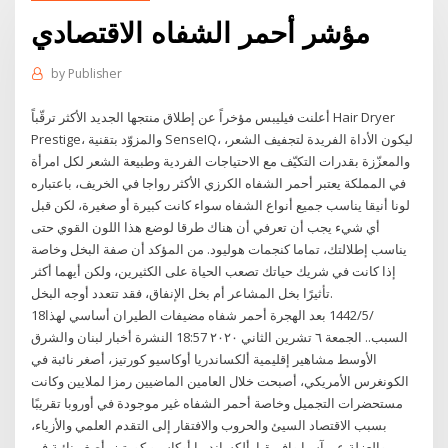
مؤشر أحمر الشفاه الاقتصادي
by
Publisher
أعلنت فيليبس مؤخراً عن إطلاق منتجها الجديد الأكثر ترقّباً Hair Dryer
Prestige، والمزوّد بتقنية SenseIQ، ليكون الأداة الفريدة لتجفيف الشعر،
والمعزّزة بقدرات التكيّف مع الاحتياجات الفردية وطبيعة الشعر لكل امرأة
في المملكة يعتبر أحمر الشفاه الكرزي الأكثر رواجا في الخريف، باعتباره
لونا أنيقا يناسب جميع أنواع الشفاه سواء كانت كبيرة أو صغيرة، لكن قبل
أي شيء يجب أن تعرفي أن هناك طرقا لوضع هذا اللون القوي حتى
يناسب إطلالتك، تماما كنجمات هوليود. من المؤكد أن صفة البخل وخاصة
إذا كانت في شريك حياتك تصعب الحياة على الكثيرين، ولكن أيهما أكثر
تأثيرًا بخل المشاعر أم بخل الإنفاق، فقد تتعدد أوجه البخل.
18‏‏/5‏‏/1442 بعد الهجرة أحمر شفاه مضيفات الطيران أساسي لهذا
السبب.. الجمعة ٦ تشرين الثاني ٢٠٢٠ 18:57 النشرة أخبار لبنان والشرق
الأوسط مشاهير إقليمية ألكساندريا أوكاسيو كورتيز، أصغر نائبة في
الكونغرس الأمريكي، أصبحت خلال العامين الماضيين رمزا لملايين وكانت
مستحضرات التجميل وخاصة أحمر الشفاه غير موجودة في أوروبا تقريبًا
بسبب الاقتصاد السيئ والحروب والافتقار إلى التقدم العلمي والأزياء،
والعزلة عن آسيا وإفريقيا. ألكساندريا أوكاسيو كورتيز، أصغر نائبة في