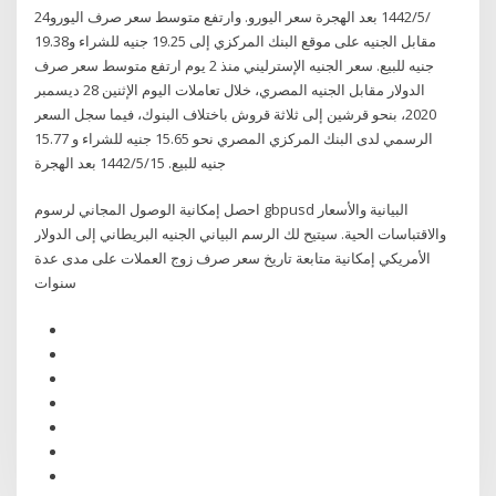
24‏‏/5‏‏/1442 بعد الهجرة سعر اليورو. وارتفع متوسط سعر صرف اليورو
مقابل الجنيه على موقع البنك المركزي إلى 19.25 جنيه للشراء و19.38
جنيه للبيع. سعر الجنيه الإسترليني منذ 2 يوم ارتفع متوسط سعر صرف
الدولار مقابل الجنيه المصري، خلال تعاملات اليوم الإثنين 28 ديسمبر
2020، بنحو قرشين إلى ثلاثة قروش باختلاف البنوك، فيما سجل السعر
الرسمي لدى البنك المركزي المصري نحو 15.65 جنيه للشراء و 15.77
جنيه للبيع. 15‏‏/5‏‏/1442 بعد الهجرة
احصل إمكانية الوصول المجاني لرسوم gbpusd البيانية والأسعار
والاقتباسات الحية. سيتيح لك الرسم البياني الجنيه البريطاني إلى الدولار
الأمريكي إمكانية متابعة تاريخ سعر صرف زوج العملات على مدى عدة
سنوات