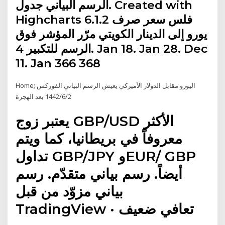
الرسم البياني جدول. Created with
Highcharts 6.1.2 فلس سعر صرف
يورو إلى الدينار الكويتي مرّر المؤشر فوق
الرسم للتكبير 4. Jan 18. Jan 28. Dec
11. Jan 366 368
Home; اليورو مقابل الدولار الأميركي يعيش الرسم البياني الفوركس
2‏‏/6‏‏/1442 بعد الهجرة
يعتبر زوج GBP/USD الأكثر
معروفاً في بريطانيا، كما ويتم
تداول GBP/JPY وEUR/ GBP
أيضاً. رسم بياني متقدّم. رسم
بياني مزوّد من قبل
TradingView · تعافي ضعيف