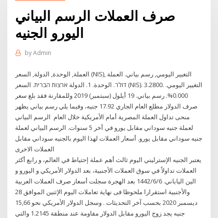
صرف العملات الرسم البياني
اليورو الجنيه
by
Admin
العملة, الوحدة, الدولة, السعر (NIS), التغيير اليومي, رسم بياني. العملة
דולר. الوحدة. 1. الدولة ארצות הברית. السعر (NIS). 3.2800. التغيير اليومي.
0.000%. رسم بياني. 19 أيلول (سبتمبر) 2019 وللمقارنة فقد بلغ سعر
صرف الدولار مطلع العام الجاري 17.92 جنيه، وفيما يلي رسم بياني يظهر
منحى تداول العملة المصرية أمام الأمريكية خلال العام الرسم البياني
لعملة جنيه سوداني مقابل يورو في أخر 5 سنوات. الرسم البياني لعملة
جنيه سوداني مقابل يورو. أسعار العملات لهذا اليوم بالجنيه سوداني مقابل
العملات الاخرى
يعتبر الجنيه الإسترليني اليوم ثالث أهم عملة إحتياط في العالم، و رابع أكثر
العملات تداولاً في سوق العملات الأجنبية، بعد الدولار الأمريكي و اليورو و
الين الياباني. 6‏‏/6‏‏/1442 بعد الهجرة سجلت أسعار صرف العملات العربية
والأجنبية استقرارا ملحوظا فى نهاية تعاملات اليوم الإثنين الموافق 28
ديسمبر 2020 بحسب آخر التحديثات . وسجل الدولار الأمريكي نحو 15,66
جنيه يجد زوج اليورو مقابل الدولار مقاومة عند منطقة 1.2145 والتي