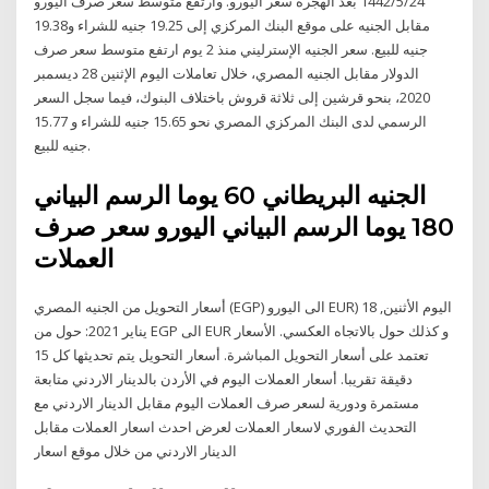
24‏‏/5‏‏/1442 بعد الهجرة سعر اليورو. وارتفع متوسط سعر صرف اليورو
مقابل الجنيه على موقع البنك المركزي إلى 19.25 جنيه للشراء و19.38
جنيه للبيع. سعر الجنيه الإسترليني منذ 2 يوم ارتفع متوسط سعر صرف
الدولار مقابل الجنيه المصري، خلال تعاملات اليوم الإثنين 28 ديسمبر
2020، بنحو قرشين إلى ثلاثة قروش باختلاف البنوك، فيما سجل السعر
الرسمي لدى البنك المركزي المصري نحو 15.65 جنيه للشراء و 15.77
جنيه للبيع.
الجنيه البريطاني 60 يوما الرسم البياني
180 يوما الرسم البياني اليورو سعر صرف
العملات
أسعار التحويل من الجنيه المصري (EGP) الى اليورو EUR) اليوم الأثنين, 18
يناير 2021: حول من EGP الى EUR و كذلك حول بالاتجاه العكسي. الأسعار
تعتمد على أسعار التحويل المباشرة. أسعار التحويل يتم تحديثها كل 15
دقيقة تقريبا. أسعار العملات اليوم في الأردن بالدينار الاردني متابعة
مستمرة ودورية لسعر صرف العملات اليوم مقابل الدينار الاردني مع
التحديث الفوري لاسعار العملات لعرض احدث اسعار العملات مقابل
الدينار الاردني من خلال موقع اسعار