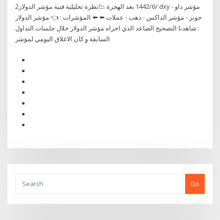
2‏‏/6‏‏/1442 بعد الهجرة 📉نظرة تحليلية فنية مؤشر الدولار dxy - مؤشر داو
جونز - مؤشر الداكس - ذهب - عملات ⬅️ ⬅️ المؤشرات : 👈 مؤشر الدولار
: شاهدنا التصحيح الصاعد الذي اجراه مؤشر الدولار خلال جلسات التداول
السابقة و كان الاغلاق اليومي لمؤشر
Go