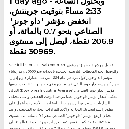
1 day ago · وبحلول الساعة
2:33 مساءً بتوقيت جرينتش،
انخفض مؤشر "داو جونز"
الصناعي بنحو 0.7 بالمائة، أو
206.8 نقطة، ليصل إلى مستوى
30969 نقطة.
See full list on almrsal.com تحليل مؤشر داو جونز: مستوى 30320
والوصول نحو المحطات التاريخية الجديدة بانجذابه نحو 30600 و تم إنشاء
مؤشر الداو جونز لأول مرة في عام 1884 من قبل تشارلز داو و إدوارد
جونز كمتوسط داو جونز للنقل. ثم تم نشره في 26 مايو 1896 تحت اسمها
الحالي (Dow Jones Industrial Average) مؤشر الداو جونز الصناعي.
تعقّب أسعار مؤشر داو جونز الصناعي في الوقت الحقيقي و على مختلف
الشارتات ،استعرض الرسومات البيانية لتاريخ الأسعار ، و أعمل على
تطوير استراتيجياتك التجارية و اتّخذ القرارات التجارية الصحيحة . وعند
الختام، ارتفع مؤشر "داو جونز" الصناعي بنحو 0.1 بالمائة إلى مستوى
30216.4 نقطة. كما انخفض "ستاندرد آند بورز" بنحو 0.3 بالمائة إلى
مستوى 3694.9 نقطة، وتراجع "ناسداك" بنسبة 0.1 بالمائة إلى مستوى