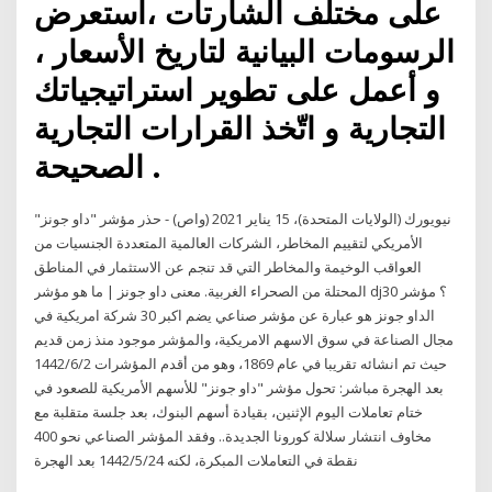
على مختلف الشارتات ،استعرض
الرسومات البيانية لتاريخ الأسعار ،
و أعمل على تطوير استراتيجياتك
التجارية و اتّخذ القرارات التجارية
الصحيحة .
نيويورك (الولايات المتحدة)، 15 يناير 2021 (واص) - حذر مؤشر "داو جونز"
الأمريكي لتقييم المخاطر، الشركات العالمية المتعددة الجنسيات من
العواقب الوخيمة والمخاطر التي قد تنجم عن الاستثمار في المناطق
المحتلة من الصحراء الغربية. معنى داو جونز | ما هو مؤشر dj30 ؟ مؤشر
الداو جونز هو عبارة عن مؤشر صناعي يضم اكبر 30 شركة امريكية في
مجال الصناعة في سوق الاسهم الامريكية، والمؤشر موجود منذ زمن قديم
حيث تم انشائه تقريبا في عام 1869، وهو من أقدم المؤشرات 2‏‏/6‏‏/1442
بعد الهجرة مباشر: تحول مؤشر "داو جونز" للأسهم الأمريكية للصعود في
ختام تعاملات اليوم الإثنين، بقيادة أسهم البنوك، بعد جلسة متقلبة مع
مخاوف انتشار سلالة كورونا الجديدة.. وفقد المؤشر الصناعي نحو 400
نقطة في التعاملات المبكرة، لكنه 24‏‏/5‏‏/1442 بعد الهجرة