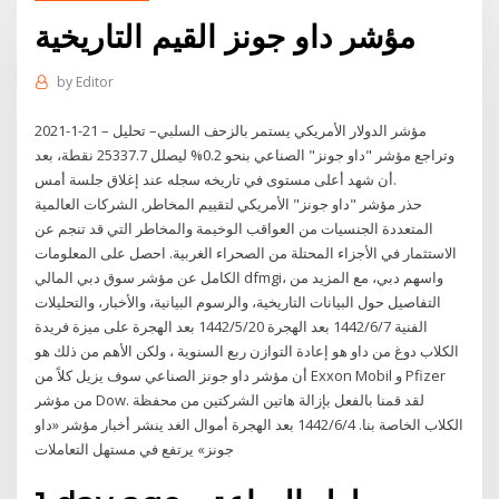
مؤشر داو جونز القيم التاريخية
by
Editor
مؤشر الدولار الأمريكي يستمر بالزحف السلبي– تحليل – 21-1-2021
وتراجع مؤشر "داو جونز" الصناعي بنحو 0.2% ليصلل 25337.7 نقطة، بعد
أن شهد أعلى مستوى في تاريخه سجله عند إغلاق جلسة أمس.
حذر مؤشر "داو جونز" الأمريكي لتقييم المخاطر, الشركات العالمية
المتعددة الجنسيات من العواقب الوخيمة والمخاطر التي قد تنجم عن
الاستثمار في الأجزاء المحتلة من الصحراء الغربية. احصل على المعلومات
الكامل عن مؤشر سوق دبي المالي dfmgi، واسهم دبي، مع المزيد من
التفاصيل حول البيانات التاريخية، والرسوم البيانية، والأخبار، والتحليلات
الفنية 7‏‏/6‏‏/1442 بعد الهجرة 20‏‏/5‏‏/1442 بعد الهجرة على ميزة فريدة
الكلاب دوغ من داو هو إعادة التوازن ربع السنوية ، ولكن الأهم من ذلك هو
أن مؤشر داو جونز الصناعي سوف يزيل كلاً من Exxon Mobil و Pfizer
من مؤشر Dow. لقد قمنا بالفعل بإزالة هاتين الشركتين من محفظة
الكلاب الخاصة بنا. 4‏‏/6‏‏/1442 بعد الهجرة أموال الغد ينشر أخبار مؤشر «داو
جونز» يرتفع في مستهل التعاملات