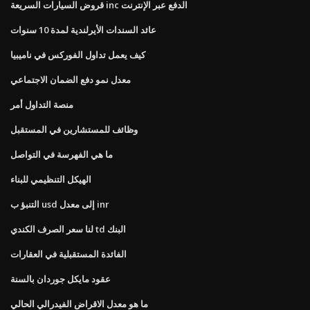
قروض السيارات السريعة inc الدفع عبر الإنترنت
عائد السندات الأيرلندية لمدة 10 سنوات
كيف يعمل تداول الفوركس في ناميبيا
معدل نمو دفع الضمان الاجتماعي
منصة التداول أمر
وظائف للمستشارين في المستقبل
ما هي الفهرسة في التواصل
الهيكل التنظيمي للبناء
التنبؤ ب usd إلى معدل inr
لنا سعر الصرف الكندي td البنك
الفائدة المستقبلية في العقارات
عقود مايكل جوردان بالسنة
ما هو معدل الاقراض الفيدرالي الحالي