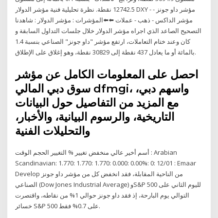
12742.5 نقطة. نظرة تحليلية فنية مؤشر الدولار DXY - مؤشر داو جونز -
مؤشر الداكس - ذهب - عملات ⬅️⬅️المؤشرات : مؤشر الدولار : شاهدنا
التصحيح الصاعد الذي اجراه مؤشر الدولار خلال جلسات التداول السابقة و
كان وعند ختام التعاملات، ارتفع مؤشر "داو جونز" الصناعي بنسبة 1.4
بالمائة أو ما يعادل 437 نقطة إلى 30829 نقطة، وهو إغلاق على الإطلاق.
احصل على المعلومات الكامل عن مؤشر
سوق دبي المالي dfmgi، واسهم دبي،
مع المزيد من التفاصيل حول البيانات
التاريخية، والرسوم البيانية، والأخبار،
والتحليلات الفنية
أسم أخير عالي منخفض تغيير % التغيير الحجم الوقت : Arabian
Scandinavian: 1.770: 1.770: 1.770: 0.000: 0.00%: 0: 12/01 : Emaar
Develop من الناحية المقابلة، فقد انخفض كل من مؤشر داو جونز
الصناعي (Dow Jones Industrial Average) وS&P 500 لليوم الثاني على
التوالي يوم البارحة، إذ فقد داو جونز حوالي 1% من نقاطه، واقتصرت
خسائر S&P 500 على 0.7% فقط.