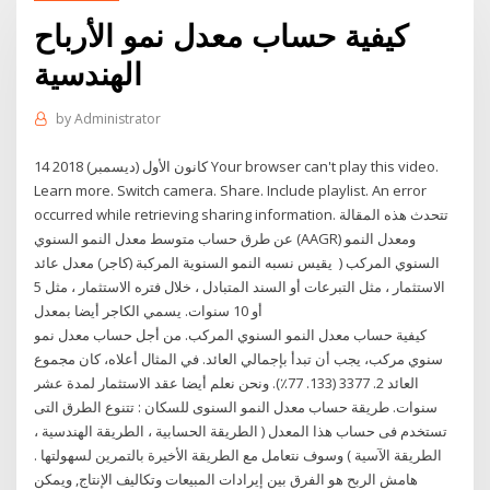
كيفية حساب معدل نمو الأرباح
الهندسية
by
Administrator
14 كانون الأول (ديسمبر) 2018 Your browser can't play this video.
Learn more. Switch camera. Share. Include playlist. An error
occurred while retrieving sharing information. تتحدث هذه المقالة
عن طرق حساب متوسط ​​معدل النمو السنوي (AAGR) ومعدل النمو
السنوي المركب ( يقيس نسبه النمو السنوية المركبة (كاجر) معدل عائد
الاستثمار ، مثل التبرعات أو السند المتبادل ، خلال فتره الاستثمار ، مثل 5
أو 10 سنوات. يسمي الكاجر أيضا بمعدل
كيفية حساب معدل النمو السنوي المركب. من أجل حساب معدل نمو
سنوي مركب، يجب أن تبدأ بإجمالي العائد. في المثال أعلاه، كان مجموع
العائد 2. 3377 (133. 77٪). ونحن نعلم أيضا عقد الاستثمار لمدة عشر
سنوات. طريقة حساب معدل النمو السنوى للسكان : تتنوع الطرق التى
تستخدم فى حساب هذا المعدل ( الطريقة الحسابية ، الطريقة الهندسية ،
الطريقة الآسية ) وسوف نتعامل مع الطريقة الأخيرة بالتمرين لسهولتها .
هامش الربح هو الفرق بين إيرادات المبيعات وتكاليف الإنتاج, ويمكن