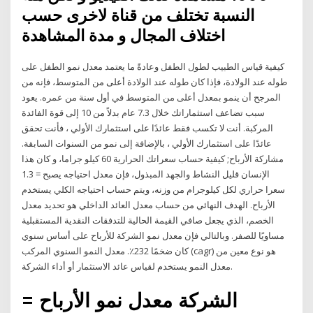
النسبة تختلف من قناة لاخرى حسب
اختلاف المجال و مدة المشاهدة
كيفية قياس الطبيب لطول الطفل وعادةً ما يعتمد معدل نمو الطفل على
طوله عند الولادة، فإذا كان طوله عند الولادة أعلى من المتوسط، فإنه من
المرجح أن ينمو بمعدل أعلى من المتوسط في أول سنة من عمره. يعود
سبب تضاعف استثماراتك خلال 7.3 عام بدلاً من 10 إلى قوة الفائدة
المركبة. أنت لا تكسب فقط عائدًا على استثمارك الأولي ، فأنت تحقق
عائدًا على استثمارك الأولي ، بالإضافة إلى نمو من السنوات السابقة.
مشاركة الأرباح; كيفية حساب سعراتك الحرارية 60 كيلو جراما، و كان هذا
الإنسان قليل النشاط والجهد المبذول، فإن معدل احتياجه يصبح = 1.3
سعرا حراري لكل كيلوجرام من وزنه، ويتم حساب احتياجه الكلي يستخدم
الأرباح. الهدف النهائي من حساب معدل العائد الداخلي هو تحديد معدل
الخصم، الذي يجعل صافي القيمة الحالية للتدفقات النقدية المستقبلية
مساويًا للصفر. وبالتالي فإن معدل نمو الشركة للأرباح على أساس سنوي
كان ضخمًا 232٪. معدل النمو السنوي المركب (cagr) هو نوع معين من
معدل النمو يستخدم لقياس عائد الاستثمار أو أداء الشركة.
الشركة معدل نمو الأرباح =