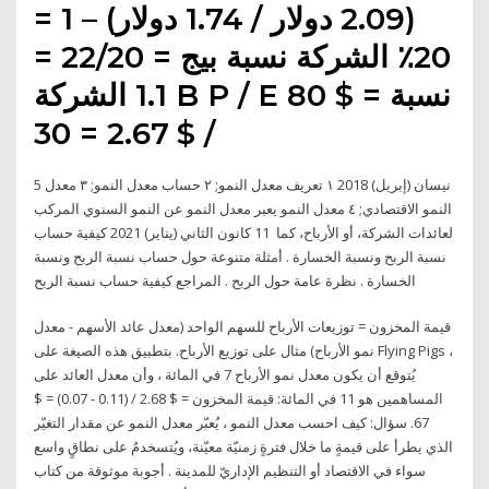
(2.09 دولار / 1.74 دولار) – 1 =
20٪ الشركة نسبة بيج = 22/20 =
1.1 الشركة B P / E نسبة = $ 80
/ $ 2.67 = 30
5 نيسان (إبريل) 2018 ١ تعريف معدل النمو; ٢ حساب معدل النمو; ٣ معدل
النمو الاقتصادي; ٤ معدل النمو يعبر معدل النمو عن النمو السنوي المركب
لعائدات الشركة، أو الأرباح، كما 11 كانون الثاني (يناير) 2021 كيفية حساب
نسبة الربح ونسبة الخسارة . أمثلة متنوعة حول حساب نسبة الربح ونسبة
الخسارة . نظرة عامة حول الربح . المراجع كيفية حساب نسبة الربح
قيمة المخزون = توزيعات الأرباح للسهم الواحد (معدل عائد الأسهم - معدل
نمو الأرباح) مثال على توزيع الأرباح. بتطبيق هذه الصيغة على Flying Pigs ،
يُتوقع أن يكون معدل نمو الأرباح 7 في المائة ، وأن معدل العائد على
المساهمين هو 11 في المائة: قيمة المخزون = $ 2.68 / (0.11 - 0.07) = $
67. سؤال: كيف احسب معدل النمو ، يُعبّر معدل النمو عن مقدار التغيّر
الذي يطرأ على قيمةٍ ما خلال فترةٍ زمنيّة معيّنة، ويُتسخدمُ على نطاقٍ واسع
سواء في الاقتصاد أو التنظيم الإداريّ للمدينة . أجوبة موثوقة من كتاب