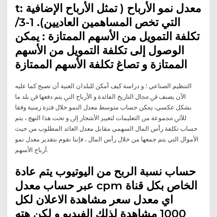
t: معدل نمو الأرباح ( تمثل الأرباح الإضافية
التي تخص المساهمين العاديين). 1-3/
تكلفة التمويل من الأسهم الممتازة : يمكن
الوصول إلى تكلفة التمويل من الأسهم
الممتازة و تصاغ تكلفة الأسهم الممتازة
اﻟﺘﻨﻈﻴﻢ اﻟﺼﻨﺎﻋﻲ ؛ و دراﺳﺔ ﻛﻴﻒ أﻣﻜﻦ ﻟﻠﺒﻠﺪان اﻟﻐﻨﻴﺔ أن ﺗﺼﺒﺢ ﻛﻤﺎ ﻋﻠﻴﻪ
اﻵن ﻳﺼﻨﻒ ﰲ ﳎﺎل اﻟﺘﺎرﻳﺦ اﻟﻔﺎﺋﺪة و اﻷرﺑﺎح اﻟﱵ ﻳﺘﻢ دﻓﻌﻬﺎ ﰲ ﺑﻠﺪ ﻣﺎ
ﺑﺸﻜﻞ ﻋﻜﺴﻲ، ﳝﻜﻦ ﺣﺴﺎب ﻣﺘﻮﺳﻂ ﻣﻌﺪل اﻟﻨﻤﻮ ﺧﻼل ﻓﱰة زﻣﻨﻴﺔ وﻓﻘﺎ
ﻟﻶﰐ ﳎﻤﻮﻋﺔ ﻣﻦ اﻟﺘﻌﻠﻴﻤﺎت ﻟﺘﻐﻴﲑ اﻷﺷﺠﺎر إﱃ و تحت هذا النهج ، يتم
حساب تكلفة رأس المال السهمي مقابل معدل العائد المطلوب من حيث
الأموال التي يتم جمعها من خلال رأس المال ، فإننا نقوم بتقدير معدل نمو
أرباح الأسهم.
حساب نسبة الربح من اليوتيوب يتم عادة
عبر حساب معدل cpm الخاص بكل قناة
اي معدل سعر مشاهدة الاعلان لكل
1000 مشاهدة لذلك الفيديو و لكن هته