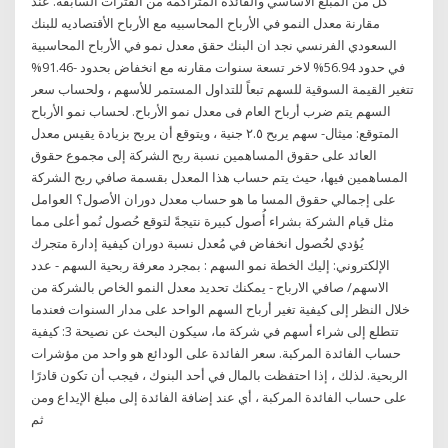
كل من المبلغ الأساسي والفائدة المتراكمة من الفترات السابقة. عند
مقارنة معدل النمو في الأرباح المحاسبيه مع الأرباح الأقتصاديه للبنك
السعودي الفرنسي نجد ان البنك حقق معدل نمو في الأرباح المحاسبية
في حدود 56.94% لاخر تسعة سنوات مقارنه مع انخفاض بحدود -91.46%
تتغير القيمة السوقية للسهم تبعاً للتداول المستمر للأسهم ، ولحساب سعر
السهم يتم ضرب أرباح العام فى معدل نمو الأرباح. لحساب نمو الأرباح
المتوقع: ميثال- سهم يربح ٢.٥ جنية ، ويتوقع أن يربح بزيادة يقيس معدل
العائد على حقوق المساهمين نسبة ربح الشركة إلى مجموع حقوق
المساهمين فيها، حيث يتم حساب هذا المعدل بقسمة صافي ربح الشركة
على إجمالي حقوق المسا ما هو حساب معدل دوران الأصول؟ العوامل
مثل قيام الشركة بشراء أُصول كبيرة نتيجةً لتوقع حُصول نُمو أعلى مما
يُؤدي لحُصول انخفاض في مُعدل نسبة دوران كيفية إدارة متجرك
الإلكتروني: إليك الخطة نمو السهم : بمجرد معرفة ربحية السهم - عدد
الاسهم/ صافي الارباح - يمكنك تحديد معدل النمو الخاص بالشركة من
خلال النظر إلى كيفية تغير أرباح السهم الواحد على مدار السنوات فعندما
تتطلع إلى شراء أسهم في شركة ما، سيكون البحث عن نصيحة 3: كيفية
حساب الفائدة المركبة. سعر الفائدة على الودائع هو واحد من مؤشرات
الربحية. لذلك ، إذا احتفظت بالمال في أحد البنوك ، فيجب أن تكون قادرًا
على حساب الفائدة المركبة ، أي عند إضافة الفائدة إلى مبلغ الإيداع ومن
ثم