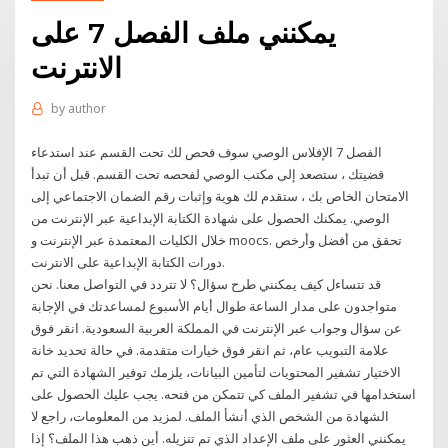
يمكنني ملف الفصل 7 على
الانترنت
by
author
الفصل 7 الإفلاس الوصي سوف فحص لك تحت القسم عند استدعاء
قضيتك ، ستصعد إلى مكتب الوصي لفحصه تحت القسم. قبل أن تبدأ
الامتحان الخاص بك ، ستقدم لك هوية وإثبات رقم الضمان الاجتماعي إلى
الوصي. يمكنك الحصول على شهادة الكتابة الإبداعية عبر الإنترنت من
خلال الكليات المعتمدة عبر الإنترنت و moocs. تحقق من أفضل وأرخص
دورات الكتابة الإبداعية على الانترنت.
قد تتساءل كيف يمكنني طرح سؤال؟ لا تتردد في التواصل معنا. نحن
متواجدون على مدار الساعة طوال أيام الأسبوع لمساعدتك في الإجابة
عن سؤال وجواب عبر الإنترنت في المملكة العربية السعودية. انقر فوق
علامة التبويب عام، ثم انقر فوق خيارات متقدمة. في حالة تحديد خانة
الاختيار تشفير المحتويات لتأمين البيانات، يلزمك توفير الشهادة التي تم
استخدامها في تشفير الملف كي تتمكن من فتحه. يجب عليك الحصول على
الشهادة من الشخص الذي أنشأ الملف. لمزيد من المعلومات، راجع لا
يمكنني العثور على ملف الإعداد الذي تم تنزيله. أين ذهب هذا الملف؟ إذا