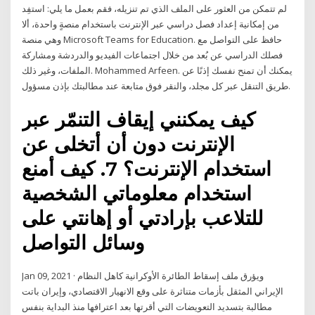
لم تتمكن من العثور على الملف الذي تم تنزيله، فقم بعمل ما يلي: استفِد
من إمكانية إعداد فصل دراسي عبر الإنترنت باستخدام منصةٍ واحدة، ألا
وهي منصة Microsoft Teams for Education. حافظ على التواصل مع
فصلك الدراسي عن بُعد من خلال اجتماعات الفيديو والدردشة ومشاركة
الملفات، وغير ذلك. Mohammed Arfeen. يمكنك أن تمنح نفسك إذنًا عن
طريق التنقل عبر كل مجلد، والنقر فوق متابعة عند مطالبتك بإذن مسؤول.
كيف يمكنني إيقاف التنمّر عبر
الإنترنت دون أن أتخلى عن
استخدام الإنترنت؟ 7. كيف أمنع
استخدام معلوماتي الشخصية
للتلاعب بإرادتي أو إهانتي على
وسائل التواصل
Jan 09, 2021 · ويؤرق ملف إسقاط الطائرة الأوكرانية كاهل النظام
الإيراني المثقل بأزمات متناثرة على وقع الانهيار الاقتصادي، وإيران باتت
مطالبة بتسديد التعويضات التي أقرتها بعد اعترافها منذ البداية بنفس