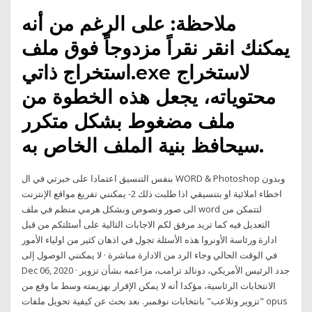
ملاحظة: على الرغم من أنه
يمكنك انقر نقراً مزدوجاً فوق ملف
استخراج ذاتي.exe لاستخراج
محتوياته، يجعل هذه الخطوة من
ملف مضغوط بشكل متكرر
سيحافظ بنية الملف الخاص به.
بنفس التنسيق اعتمادا على خبرتي في ال WORD & Photoshop وبدون
اخطاء املائية او بتنسيقي اذا طلبت ذلك 2- يمكنني تفريغ مواقع الإنترنت
الى صور ونصوص وبشكل هرمي منظم في ملف word لتتمكن من
التعديل فيه كما تريد مرفق لكم الاجابات التالية على أسئلتكم من قبل
ادارة ورئاسة الأونروا هذه الأسئلة تجول في اذهان كثير من اولياء الأمور
في الوقت الحالي وجاء الرد من الادارة مباشرة · لا يمكنني الوصول إلى
Dec 06, 2020 · جدد الرئيس الأمريكي، دونالد ترامب، مزاعمه بشأن تزوير
الانتخابات الرئاسية، مؤكدا أنه لا يمكن الإقرار بهزيمته وسط ما وقع من
"تزوير وتلاعب" بانتخابات نوفمبر. بعد بحث عن كيفية تحويل ملفات opus