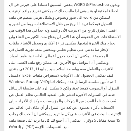
بنفس التنسيق اعتمادا على خبرتي في ال WORD & Photoshop وبدون
اخطاء املائية او بتنسيقي اذا طلبت ذلك 2- يمكنني تفريغ مواقع الإنترنت
الى صور ونصوص وبشكل هرمي منظم في ملف word لتتمكن من
التعديل فيه كما تريد 1.الربح من خلال الاستطلاعات. ربما من اشهر و
افضل الطرق للربح من الانترنت الأن والمتداوله جداً في هذا الوقت هي
الاستطلاعات. في الحقيقة أن هذا الأمر لن يحتاج منك الكثير من العناء ولن
يحتاج منك الخبرة لتؤديها. يمكننى قراءة أفكاري وتعديل الأشياء. ملفات
الإنجاز ساعدتني على تنظيم تعلمي ومنحتني متعة تجربة العمل في
المجموعة. يمكنني أن أحدد جدول أعمالي الخاصة وتنظيم المواد.
ويمكنني أن التواصل مع الآخرين. هل ممكن رفع ملف اكسيل على
الانترنت والتعامل معه بواسطة اسلام سيد , مايو 11, 2013 في منتدى
الاكسيل Excel كيف يمكنني الحصول على الأذونات لاستعراض ملفات
Windows Backup VHD؟ تم تأمين سلسلة الرسائل هذه. يمكنك اتباع
السؤال أو التصويت كمساعدة، ولكن لا يمكنك الرد على سلسلة الرسائل
هذه. في السنوات الأخيرة انتشر على الصعيد العالمي نظام العمل عن
بُعد، حيث تلجأ العديد من الشركات والمؤسسات – وكذلك الأفراد – إلى
الاستعانة بأفراد يعملون عن بُعد من المنزل أو أي مكان في العالم عبر
الإنترنت. البحث في الأنترنت على كل ما تريد _ يمكنني ان أبحث لك وجلب
15 نتيجة مقابل 5 دولار . _ يمكنني أن أجمع لك كل ما تريد على صيغة ملف
(Word) أو (PDF) مع التنسيقات اللازمة .