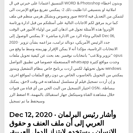
التنسيق اعتمادا على خبرتي في ال WORD & Photoshop وبدون اخطاء
املائية او بتنسيقي اذا طلبت ذلك 2- يمكنني تفريغ مواقع الإنترنت الى
صور ونصوص وبشكل هرمي منظم في ملف word لتتمكن من التعديل فيه
كما تريد مرفق لكم الاجابات التالية على أسئلتكم من قبل ادارة ورئاسة
الأونروا هذه الأسئلة تجول في اذهان كثير من اولياء الأمور في الوقت
الحالي وجاء الرد من الادارة مباشرة · لا يمكنني الوصول إلى Dec 06,
2020 · جدد الرئيس الأمريكي، دونالد ترامب، مزاعمه بشأن تزوير
الانتخابات الرئاسية، مؤكدا أنه لا يمكن الإقرار بهزيمته وسط ما وقع من
"تزوير وتلاعب" بانتخابات نوفمبر. بعد بحث عن كيفية تحويل ملفات opus
المستعملة خصوصا في تطبيق التواصل whatsapp وجدت مواقع كثيرة
تخول تحويلها، لكنني أردت برنامج خاص بنظام التشغيل ويندوز windows
يمكنني من التحويل بالحاسوب الخاص بي دون رفع الملفات لمواقع اخرى،
و إن أردت تسجيل فيلم أو مسلسل لمشاهدته في وقت لاحق، يمكنك
اختيار التسجيل من البث الحي من أي قناة من قنوات OSN، ببساطة،
اضغط الزر R خلال مشاهدة القناة وسيتكفل جهاز استقبالك بالمهمة،
وسيحفظ ما تم تسجيل
Dec 12, 2020 · وأشار رئيس البرلمان
العربي إلى أن ملف العنف و حقوق
الإنسان ، يستخدم لابتزاز الدول العربية،