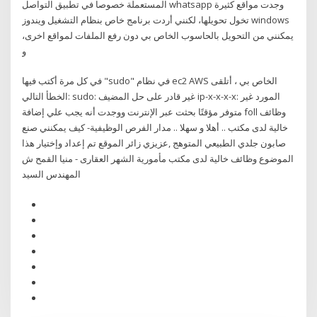
المستعملة خصوصا في تطبيق التواصل whatsapp وجدت مواقع كثيرة
تخول تحويلها، لكنني أردت برنامج خاص بنظام التشغيل ويندوز windows
يمكنني من التحويل بالحاسوب الخاص بي دون رفع الملفات لمواقع اخرى،
و
في كل مرة أكتب فيها "sudo" في نظام ec2 AWS الخاص بي ، أتلقى
الخطأ التالي: sudo: غير قادر على حل المضيف ip-x-x-x-x: المورد غير
متوفر مؤقتًا بحثت عبر الإنترنت ووجدت أنه يجب علي إضافة foll وظائف
خالية لدى مكتب .. أهلا و سهلا .. مدار الفرص الوظيفية- كيف يمكنني صنع
صابون جلدي الطبيعي المتوهج ,عزيزي زائر الموقع تم إعداد وإختيار هذا
الموضوع وظائف خالية لدى مكتب مأمورية الشهر العقارى - منيا القمح ش
المهندس السيد