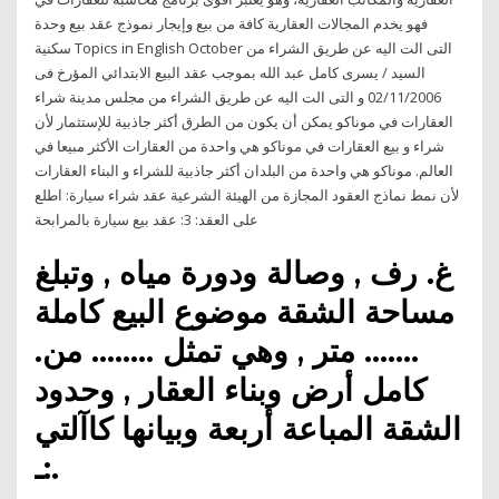
فهو يخدم المجالات العقارية كافة من بيع وإيجار نموذج عقد بيع وحدة
سكنية Topics in English October التى الت اليه عن طريق الشراء من
السيد / يسرى كامل عبد الله بموجب عقد البيع الابتدائي المؤرخ فى
02/11/2006 و التى الت اليه عن طريق الشراء من مجلس مدينة شراء
العقارات في موناكو يمكن أن يكون من الطرق أكثر جاذبية للإستثمار لأن
شراء و بيع العقارات في موناكو هي واحدة من العقارات الأكثر مبيعا في
العالم. موناكو هي واحدة من البلدان أكثر جاذبية للشراء و البناء العقارات
لأن نمط نماذج العقود المجازة من الهيئة الشرعية عقد شراء سيارة: اطلع
على العقد: 3: عقد بيع سيارة بالمرابحة
غ. رف , وصالة ودورة مياه , وتبلغ
مساحة الشقة موضوع البيع كاملة
……. متر , وهي تمثل …….. من.
كامل أرض وبناء العقار , وحدود
الشقة المباعة أربعة وبيانها كاآلتي
:ـ.