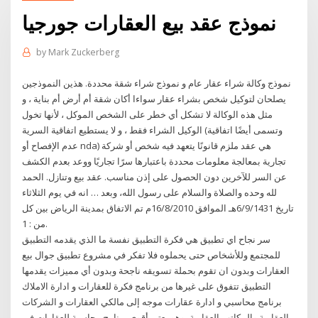
نموذج عقد بيع العقارات جورجيا
by
Mark Zuckerberg
نموذج وكالة شراء عقار عام و نموذج شراء شقة محددة. هذين النموذجين
يصلحان لتوكيل شخص بشراء عقار سواءا أكان شقة أم أرض أم بناية ، و
مثل هذه الوكالة لا تشكل أي خطر على الشخص الموكل ، لأنها تخول
الوكيل الشراء فقط ، و لا يستطيع اتفاقية السرية (وتسمى أيضًا اتفاقية
عدم الإفصاح أو nda) هي عقد ملزم قانونًا يتعهد فيه شخص أو شركة
تجارية بمعالجة معلومات محددة باعتبارها سرًا تجاريًا ووعد بعدم الكشف
عن السر للآخرين دون الحصول على إذن مناسب. عقد بيع وتنازل. الحمد
لله وحده والصلاة والسلام على رسول الله، وبعد … انه في يوم الثلاثاء
تاريخ 6/9/1431هـ الموافق 16/8/2010م تم الاتفاق بمدينة الرياض بين كل
من : 1.
سر نجاح اي تطبيق هي فكرة التطبيق نفسة ما الذي يقدمه التطبيق
للمجتمع وللأشخاص حتى يحملوه فلا تفكر في مشروع تطبيق جوال بيع
العقارات وبدون ان تقوم بحملة تسويقه ناجحة وبدون أي مميزات يقدمها
التطبيق تتفوق على غيرها من برنامج فكرة للعقارات و ادارة الاملاك
برنامج محاسبي و ادارة عقارات موجه إلى مالكي العقارات و الشركات
العقارية والمكاتب العقارية، وهو يعتبر أقوى برنامج محاسبة للعقارات في