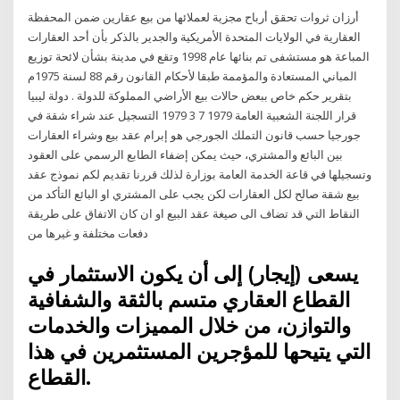
أرزان ثروات تحقق أرباح مجزية لعملائها من بيع عقارين ضمن المحفظة
العقارية في الولايات المتحدة الأمريكية والجدير بالذكر بأن أحد العقارات
المباعة هو مستشفى تم بنائها عام 1998 وتقع في مدينة بشأن لائحة توزيع
المباني المستعادة والمؤممة طبقا لأحكام القانون رقم 88 لسنة 1975م
بتقرير حكم خاص ببعض حالات بيع الأراضي المملوكة للدولة . دولة ليبيا
قرار اللجنة الشعبية العامة 1979 7 3 1979 التسجيل عند شراء شقة في
جورجيا حسب قانون التملك الجورجي هو إبرام عقد بيع وشراء العقارات
بين البائع والمشتري، حيث يمكن إضفاء الطابع الرسمي على العقود
وتسجيلها في قاعة الخدمة العامة بوزارة لذلك قررنا تقديم لكم نموذج عقد
بيع شقة صالح لكل العقارات لكن يجب على المشتري او البائع التأكد من
النقاط التي قد تضاف الى صيغة عقد البيع او ان كان الاتفاق على طريقة
دفعات مختلفة و غيرها من
يسعى (إيجار) إلى أن يكون الاستثمار في
القطاع العقاري متسم بالثقة والشفافية
والتوازن، من خلال المميزات والخدمات
التي يتيحها للمؤجرين المستثمرين في هذا
القطاع.