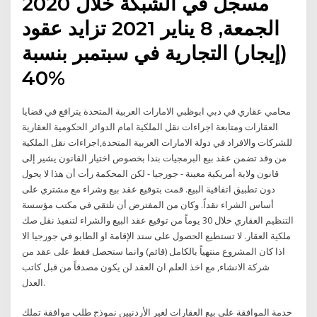
مسجل في الشبكة خلال 2020
الجمعة, 8 يناير 2021 تزايد عقود
(إيجار) التجارية في سبتمبر بنسبة
40%
محامي عقاري في دبي ابوظبي الامارات العربية المتحدة يترافع في قضايا
العقارات ومتابعة اجراءات نقل الملكية امام الدوائر الحكومية العقارية
للشركات والافراد في دولة الامارات العربية المتحدة,اجراءات نقل الملكية
من وقد تضمن عقد بيع البرمجيات بندا بخصوص اختيار القانون يشير إلى
قانون ولاية أمريكية معينة - جورجيا - لكن المحكمة رأت أن هذا لا يحول
دون تطبيق اتفاقية البيع. قمت بتوقيع عقد بيع وشراء مع مشتري على
أساس الشراء نقداً. وكان من المفترض أن نلتقي في مكتب مؤسسة
التنظيم العقاري خلال 30 يوماً من توقيع عقد البيع والشراء لتنفيذ نقل صك
ملكية العقار. لا تستطيع الحصول على سند الإقامة او الطابو في جورجيا الا
اذا كان المشروع منتهياً بالكامل (قائم) وانما ستحصل فقط على عقد من
شركة الانشاء, مع اخذ العلم ان العقد لن يكون مصدقاً من قبل كاتب
العدل.
خدمة الموافقة على بيع العقارات لغير الأردنيين نموذج طلب موافقة تملك