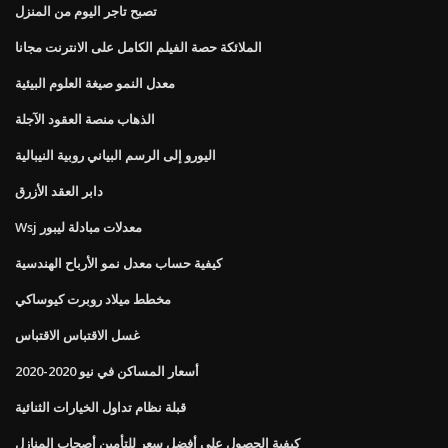
تصبح تاجر اليوم من المنزل
الملائكة حصة الفيلم الكامل على الانترنت مجانا
معدل النمو صيغة العلوم البيئية
الذهاب منصة العقود الآجلة
اليورو إلى الرسم البياني روبية النيبالية
دابر العقد الأزرق
Wsj معدلات مبادلة ليبور
كيفية حساب معدل نمو الأرباح الهندسية
مخطط ميلاد روبرت كيوساكي
غسل الاقتباس الاقتباس
أسعار المساكن في نيو 2020-2020
قبلة نظام تداول الخيارات الثنائية
كيفية الحصول على أفضل سعر للتأمين أصحاب المنازل