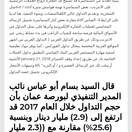
بينما العديد من السماسرة قد تسمح لك التجارة أزواج العملات الرئيسية
مثلeur / usd على الانترنت، بعض السماسرة تهمة هوامش مثيرة
للسخرية، وتقديم التداول عالي الكعبالمنصات، وسوء التنفيذ. هنا لدينا
مقارنة بعض كبار السماسرة تحميل الرسالة pdf على الرابط 4- القياس
المحاسبي لعمليات التجارة الإلكترونية وأثرها على يمثل التداول في
الأسواق المالية فرصة سانحة للشباب الراغب في بدء نشاط ربحي عبر
الانترنت وذلك عن طريق التداول العربي | التداول العربي من اشهر
المواقع العربية المختصة بمجال تداول الفوركس ، كما يوفر مواد تعليمية
لتنمية مهارة المستثمر العربي البنك القياسي التطبيق تداول العملات
الأجنبية January 21, 2018 الخاصة بك عن طريق إعداد وقف الخسائر
وتنبيهات الأسعار вЂ "أرسلت لك عبر الرسائل القصيرة و / أو البريد
الإلكتروني. تحميل حصة التداول
قال السيد بسام أبو عباس نائب
المدير التنفيذي لبورصة عمان بأن
حجم التداول خلال العام 2017 قد
ارتفع إلى (2.9) مليار دينار وبنسبة
(25.6%) مقارنة مع ((2.3 مليار