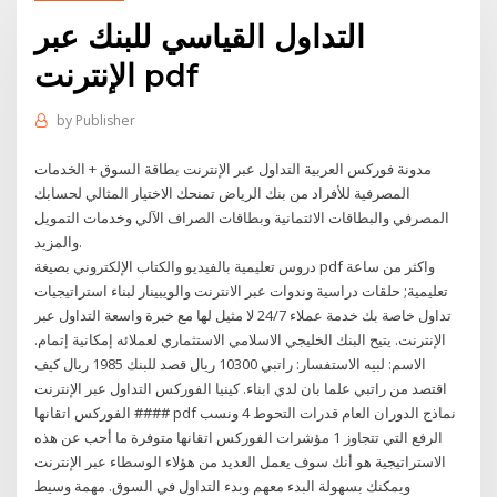
التداول القياسي للبنك عبر
الإنترنت pdf
by
Publisher
مدونة فوركس العربية التداول عبر الإنترنت بطاقة السوق + الخدمات
المصرفية للأفراد من بنك الرياض تمنحك الاختيار المثالي لحسابك
المصرفي والبطاقات الائتمانية وبطاقات الصراف الآلي وخدمات التمويل
والمزيد.
دروس تعليمية بالفيديو والكتاب الإلكتروني بصيغة pdf واكثر من ساعة
تعليمية; حلقات دراسية وندوات عبر الانترنت والويبينار لبناء استراتيجيات
تداول خاصة بك خدمة عملاء 24/7 لا مثيل لها مع خبرة واسعة التداول عبر
الإنترنت. يتيح البنك الخليجي الاسلامي الاستثماري لعملائه إمكانية إتمام.
الاسم: لبيه الاستفسار: راتبي 10300 ريال قصد للبنك 1985 ريال كيف
اقتصد من راتبي علما بان لدي ابناء. كينيا الفوركس التداول عبر الإنترنت
#### الفوركس اتقانها pdf نماذج الدوران العام قدرات التحوط 4 ونسب
الرفع التي تتجاوز 1 مؤشرات الفوركس اتقانها متوفرة ما أحب عن هذه
الاستراتيجية هو أنك سوف يعمل العديد من هؤلاء الوسطاء عبر الإنترنت
ويمكنك بسهولة البدء معهم وبدء التداول في السوق. مهمة وسيط