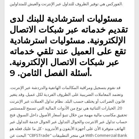
الفوركس هي توفير الظروف للتداول عبر الإنترنت والعيش للمتداولين.
مسئوليات استرشادية للبنك لدى
تقديم خدماته عبر شبكات الاتصال
الإلكترونية. مسئوليات استرشادية
تقع على العميل عند تلقي خدماته
عبر شبكات الاتصال الإلكترونية.
أسئلة الفصل الثامن. 9.
قد نقوم بتسجيل ومراقبة المكالمات الهاتفية والدردشة عبر الإنترنت.
وتعتمد المعاملات الضريبية على الظروف الفردية لكل عميل. وقد يتغير
قانون الضرائب أو يختلف حسب البلد. نظام تداول العملات عبر الإنترنت
20. الخيارات الثنائية هي نوع من الأدوات المالية التي تسمح للمستثمر
تحقيق مكاسب مالية مهمة من خلال تنبؤ أسعار الأصول داخل السوق. فتح
حساب تداول عبر الانترنت والجوال التداول عبر الجوال خدمة التداول عبر
الهاتف متوفرة الأن على أجهزة الأيفون و الأندرويد - كل ما عليك فعله هو
البحث عن "CBFSTrade" في متجر التطبيقات With Commercial Bank