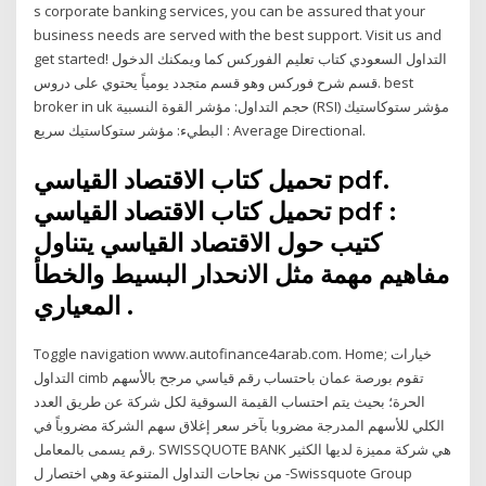
s corporate banking services, you can be assured that your
business needs are served with the best support. Visit us and
get started! التداول السعودي كتاب تعليم الفوركس كما ويمكنك الدخول
قسم شرح فوركس وهو قسم متجدد يومياً يحتوي على دروس. best
broker in uk حجم التداول: مؤشر القوة النسبية (RSI) مؤشر ستوكاستيك
البطيء: مؤشر ستوكاستيك سريع : Average Directional.
تحميل كتاب الاقتصاد القياسي pdf.
تحميل كتاب الاقتصاد القياسي pdf :
كتيب حول الاقتصاد القياسي يتناول
مفاهيم مهمة مثل الانحدار البسيط والخطأ
المعياري .
Toggle navigation www.autofinance4arab.com. Home; خيارات
التداول cimb تقوم بورصة عمان باحتساب رقم قياسي مرجح بالأسهم
الحرة؛ بحيث يتم احتساب القيمة السوقية لكل شركة عن طريق العدد
الكلي للأسهم المدرجة مضروبا بآخر سعر إغلاق سهم الشركة مضروباً في
رقم يسمى بالمعامل. SWISSQUOTE BANK هي شركة مميزة لديها الكثير
من نجاحات التداول المتنوعة وهي اختصار ل -Swissquote Group