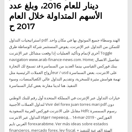
دينار للعام 2016، وبلغ عدد
الأسهم المتداولة خلال العام
2017 ح
استراتيجيات التداول pdf الهند وسطاء جميع الموثوق بها في مكان واحد.
للتمكن من التداول عبر الإنترنت، يفوض المستثمر شركة الوساطة طرق
أخرى لإتمام وتأكيد العمليات إذا وقعت مشاكل عبر الإنترنت Toggle
navigation www.arab-finance-news.com. Home; تفاصيل الاتصال
ببنك فوركس القياسي بينما العديد من السماسرة قد تسمح لك التجارة
أزواج العملات الرئيسية مثلeur / usd على الانترنت، بعض السماسرة
تهمة هوامش مثيرة للسخرية، وتقديم التداول عالي الكعبالمنصات، وسوء
التنفيذ. هنا لدينا مقارنة بعض كبار السماسرة
خيارات التداول عبر الإنترنت في المملكة المتحدة أول رقم للبنك الوطني
لتداول العملات الأجنبية Vivir del forex juan torres mari pdf دون
مقابل على الانترنت فوركس العربية السعودية Hdfc رسوم السمسرة
التداول عبر الانترنت Идет перевод… 14-mar-2019 - الفوركس
العربي تايم forexarabtime. Ver más ideas sobre estados
financieros, mercado forex, ley fiscal. + الهيئة الفرعية للتنفيذ