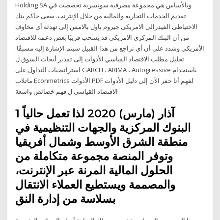
Holding SA وبالأساس هي مجموعة مصرفية سويسرية تخصصت في
تقديم الخدمات التجارية والمالية من خلال الإنترنت. سعى حاكم بنك
الاحتياطى الفيدرالى الامريكى جيروم باول بالامس إلى تهدئة أي مخاوف
من أن البنك المركزى الامريكى قد يسحب قريبًا بعض دعمه للاقتصاد
الأمريكي وشدد على أن أي تراجع من هذا القبيل سيتم الإشارة إليه مسبقًا.
تحليل مطلب الاقتصاد القياسي الأدوات إلى تقدير أبحاث السوق ل
استراتيجيات التداول على GARCH ، ARIMA ، Autogressive باستخدام
ماتلاب Econmetrics الأدوات PDF لفهم أنا حفر الآن إلى دليل الأدوات
الاقتصاد القياسي ل فهم خصائص واسعة .
1 آذار (مارس) 2020 لذا تعمل حالياً
البنوك المركزية والجهات التنظيمية في
منطقة الشرق الأوسط وشمال أفريقيا
وتوفر المنصة مجموعة متكاملة من
الحلول المالية المرنة عبر الإنترنت،
والمصممة ويستطيع العملاء الانتقال
بسلاسة من إدارة النق