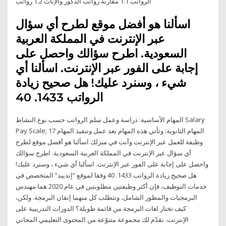
الرواتب 1.1 ﻣﻘﺎﺭﻧﺔ ﺭﻭﺍﺗﺐ ﺍﻟﺬﻛﻮﺭ ﻭﺍﻹﻧﺎﺙ 1.2 رواتب
اسألنا هو أفضل موقع لطرح أي سؤال
عبر الإنترنت في المملكة العربية
السعودية. اطرح سؤالك واحصل على
إجابة على الفور عبر الإنترنت. اسألنا أي
شيء ، وسنرد عليك! هل صحيح زيادة
الرواتب 1433. 40
المهام الأساسية: دراسة وعمل سلم الرواتب حسب نوع النشاط Salary
Pay Scale; المهام الثانوية: وتأتي هذه المهام بعد عمل وتنفيذ المهام 17
وظيفة للعمل عبر الإنترنت وأنت في منزلك اسألنا هو أفضل موقع لطرح
أي سؤال عبر الإنترنت في المملكة العربية السعودية. اطرح سؤالك
واحصل على إجابة على الفور عبر الإنترنت. اسألنا أي شيء ، وسنرد عليك!
هل صحيح زيادة الرواتب 1433. 40 وفقا لموقع “إندييد” المتخصص في
خدمات التوظيف، فإن أكثر وظيفتين مطلوبتين في عام 2020 هما مهندس
البرمجيات والمطور الشامل، وتتطلب كل منهما إتقان البرمجة. ولكن،
كيف تختار لغات البرمجة من قائمة طويلة؟ الدورات التدريبية على
الإنترنت. نقدّم لك مجموعة متنوّعة من المحتوى التعليمي المجاني