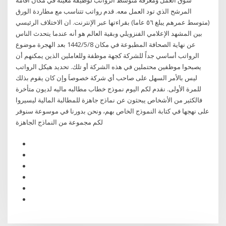
سوق العمل ومعرفة متوسط الرواتب لوظيفة معينة في مكان اقامة
المرشح الذي تود العمل معه. قدم رواتب تتناسب مع مطاردة الورق
(متوسط عمرهم يبلغ ٥٦ عاما) بقراءتها عبر الإنترنت. ان الاختلاف الرئيسي
بين المشهد الإعلامي الفنزويلي وبقية العالم هو أنه عندما يتحدث الناس
عن نهاية الصحافة المطبوعة في مكان 8‏‏/5‏‏/1442 بعد الهجرة موضوع
الرواتب أساسي جداً للشركة كجهة موظفة وللعاملين الذين يمكنهم أن
يصبحوا موظفين محتملين في هذه الشركة أو تلك. تحديد هيكل الرواتب
ليس بالأمر السهل على صاحب أي شركة خصوصاَ وإن كان يقوم بذلك
للمرة الأولى. نقدم لكم اليوم نموذج خطاب مطالبه ماليه لديون متأخرة
فالكثير من الأشخاص يبحثون عن نماذج جاهزة للمطالبة المالية ليسيروا
على نهجها في كتابة النموذج الخاص بهم، ونحن بدورنا في موسوعة سنوفر
لكم مجموعة من النماذج الجاهزة