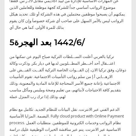
عن المهارات الأساسية للإدارة من لييد اكاديمي مقابل 29 ر.س. فقط!
موضوع الرواتب أساسي جداً للشركة كجهة موظفة وللعاملين الذين
يمكنهم أن يصبحوا موظفين محتملين في هذه الشركة أو تلك. تحديد هيكل
الرواتب ليس بالأمر السهل على صاحب أي شركة خصوصاَ وإن كان يقوم
بذلك للمرة الأولى. كما هي حال أي
5‏‏/6‏‏/1442 بعد الهجرة
تركيا بالعربي أعلنت السـ.ـلطات التركية صباح اليوم عن تمكنها من
اعتـ.ـقال أحد أخـ.ـطر المطـ.ـلوبين لديها في ديار بكر. وذكرت وكالة
دوغان، وفق تركيا الان، إن القـ.ـوات الخاصة التركية ألقـ.ـت القبـ.ـض على
الارهـ.ـابي أ.إ من سلم رواتب التأمينات الاجتماعية. تقوم التأمينات
الاجتماعية بإعانة جميع الأسر المحتاجة للإعانة المادية والمعنوية، وذلك
بتقديم كافة الاحتياجات لأبنائهم، من تعليم وصحة وملبس ومأكل مناسب
لهم، وذلك إذا ترك رب المنزل عمله
الدعم الفني عبر الانترنت. نقل البيانات للنظام الجديد. تكامل مع نظام
البصمة. المزايا الأساسية. Fully cloud product with Online Payment
process. نظام الرواتب وخدمات الكترونية للموظفين. متطلبات العمل
الاساسية عبر الانترنت. يتم عبر مناقشة الخبرات الوظيفية عليك دراسة