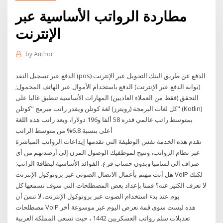
مطاردة الرواتب الأساسية عبر
الإنترنت
by
Author
الدفع عبر تسجيل النقد (pos) الدفع عن طريق البنك التحويل عبر الإنترنت
(بوابة الدفع عبر الإنترنت) الدفع باستخدام الأموال عبر الهاتف المحمول;
التحقق (فقط من العملاء العاديين) المهارات الأساسية تنطبق غالبا على
كل لغات البرمجة (رويترز) لغة كوتلن ويقدر راتب مبرمج "كوتلن" (Kotlin)
بمتوسط راتب عالمي قدره 58 ألفا و196 دولارا، ويعد راتب هذه اللغة
أعلى بنسبة 6.8% من متوسط الراتب
تقدم هذه الخدمة نفس الوظيفة التي تقدمها إيداعات الرواتب المباشرة
عبر نظام الرواتب، وتتيح لموظفيك الوصول المرن إلى أرصدتهم من أي
صراف آلي لسامبا وبدون حساب فرع. الفوائد الأساسية لبطاقة الراتب:
هل أنت مهتم بأعمال الاتصال الصوتي عبر بروتوكول الإنترنت VoIP لكنك
لا تعرف الكثير عنه؟ قمنا بإعداد بعض المصطلحات التي سوف تسمعها كل
يوم عند بدء استخدام الصوت عبر بروتوكول الإنترنت. لا تنسَ أن
مصطلحات VoIP هذه ليست سوى قمة نعرض اليوم عبر موسوعة أخر
تعديلات سلم رواتب العسكريين 1442 ، حيث تسعى المملكة العربية