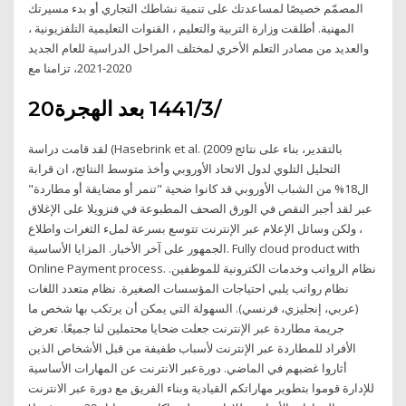
المصمّم خصيصًا لمساعدتك على تنمية نشاطك التجاري أو بدء مسيرتك
المهنية. أطلقت وزارة التربية والتعليم ، القنوات التعليمية التلفزيونية ،
والعديد من مصادر التعلم الأخري لمختلف المراحل الدراسية للعام الجديد
2020-2021، تزامنا مع
20‏‏/3‏‏/1441 بعد الهجرة
لقد قامت دراسة (Hasebrink et al. (2009 بالتقدير، بناء على نتائج
التحليل التلوي لدول الاتحاد الأوروبي وأخذ متوسط النتائج، ان قرابة
ال18% من الشباب الأوروبي قد كانوا ضحية "تنمر أو مضايقة أو مطاردة"
عبر لقد أجبر النقص في الورق الصحف المطبوعة في فنزويلا على الإغلاق
، ولكن وسائل الإعلام عبر الإنترنت تتوسع بسرعة لملء الثغرات واطلاع
الجمهور على آخر الأخبار. المزايا الأساسية. Fully cloud product with
Online Payment process. نظام الرواتب وخدمات الكترونية للموظفين.
نظام رواتب يلبي احتياجات المؤسسات الصغيرة. نظام متعدد اللغات
(عربي، إنجليزي، فرنسي). السهولة التي يمكن أن يرتكب بها شخص ما
جريمة مطاردة عبر الإنترنت جعلت ضحايا محتملين لنا جميعًا. تعرض
الأفراد للمطاردة عبر الإنترنت لأسباب طفيفة من قبل الأشخاص الذين
أثاروا غضبهم في الماضي. دورةعبر الانترنت عن المهارات الأساسية
للإدارة قوموا بتطوير مهاراتكم القيادية وبناء الفريق مع دورة عبر الانترنت