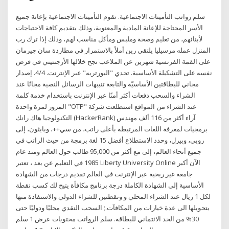
سلم رواتب التأمينات الاجتماعية. تقوم التأمينات الاجتماعية بإعانة جميع
الأسر المحتاجة للإعانة المادية والمعنوية، وذلك بتقديم كافة الاحتياجات
لأبنائهم، من تعليم وصحة وملبس ومأكل مناسب لهم، وذلك إذا ترك رب
المنزل عمله مرسيليا يلتقي رين أملاً بالاستمرار في مطاردة سان جيرمان
على القمة الفرنسية شهرين عن الملاعب نجح خلالها الأرجنتيني في فرض
نفسه على التشكيلة الأساسية. تحدي "البورتريه" عبر الإنترنت. 4/4. إصدار
مجاني للبطاقتين الأساسيّة والتابعة تنبيهات الرسائل النصية مجانًا عند
الشراء والسحب دفعات أكثر أمنًا عبر الإنترنت باستخدام خدمة كلمة
المرور لمرة واحدة "OTP" عند الشراء من المواقع استطلعت شركة
التكنولوجيا هاك رانك (HackerRank) آراء أكثر من 116 ألف مهندس
برمجيات لمعرفة اللغات المرتبطة بأعلى راتب، من سي++، وبايثون، إلى
روبي، وبيرل، وحدد الاستطلاع أفضل 15 لغة برمجة من حيث الراتب في
جميع أنحاء العالم، إلى مع أكثر من 95,000 طالب حول العالم ومنذ عام
1985 في التعليم عن بعد ، تعتبر Liberty University Online الآن أكبر
جامعة غير ربحية عبر الإنترنت في العالم تقديم درجات من الشهادة
الأساسية إلى الشهادة الكاملة درجة برنامج مكافأة يتيح لك كسب نقطة
لكل 1 ريال عند الشراء المحلي و ونقطتين للشراء الدولي والاستفادة منها
بتحويلها الى عدة خيارات من المكافآت.; السحب النقدي محليًا ودوليًا حتى
30% من الحد الائتماني للبطاقة. سلم الرواتب محتويات عرض 1 سلم