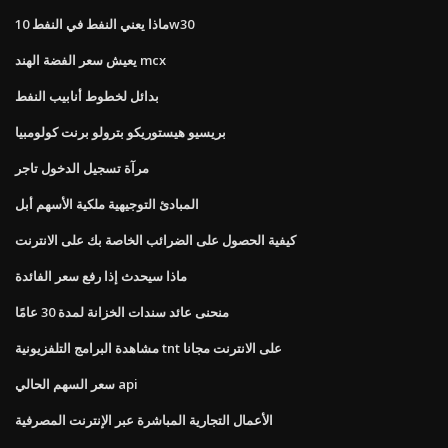
ماذا يعني النفط في النفط 10w30
يعيش سعر الفضة الهند mcx
بدائل لخطوط أنابيب النفط
بريسيو هيستوريكو بترولو برنت كولومبيا
مرآة تسجيل الدخول تاجر
المبادئ التوجيهية ملكية الأسهم أبل
كيفية الحصول على الضرائب الخاصة بك على الانترنت
ماذا سيحدث إذا رفع سعر الفائدة
منحنى عائد سندات الخزانة لمدة 30 عامًا
مشاهدة البرامج التلفزيونية tnt على الانترنت مجانا
سعر السهم الحالي api
الأعمال التجارية المباشرة عبر الإنترنت المصرفية