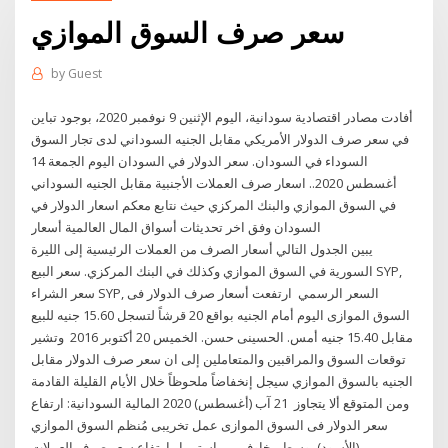
سعر صرف السوق الموازي
by
Guest
أفادت مصادر اقتصادية سودانية، اليوم الإثنين 9 نوفمبر 2020، بوجود تباين
في سعر صرف الدولار الأمريكي مقابل الجنيه السوداني لدى تجار السوق
السوداء في السودان. سعر الدولار في السودان اليوم الجمعة 14
أغسطس 2020.. اسعار صرف العملات الأجنبية مقابل الجنيه السوداني
في السوق الموازي والبنك المركزي حيث نتابع معكم اسعار الدولار في
السودان وفق اخر تحديثات أسواق المال العالمية أسعار
يبين الجدول التالي أسعار الصرف من العملات الرئيسية إلى الليرة
السورية في السوق الموازي وكذلك في البنك المركزي. سعر البيع SYP,
سعر الشراء SYP, السعر الرسمي ارتفعت أسعار صرف الدولار فى
السوق الموازى اليوم أمام الجنيه بواقع 20 قرشاً لتسجل 15.60 جنيه للبيع
مقابل 15.40 جنيه أمس. الحسينى حسن. الخميس 20 أكتوبر 2016 وتشير
توقعات السوق والمراقبين والمتعاملين إلى ان سعر صرف الدولار مقابل
الجنيه بالسوق الموازي سيجل إنخفاضاً ملحوظاً خلال الأيام القليلة القادمة
ومن المتوقع ألا يتجاوز 21 آب (أغسطس) 2020 المالية السودانية: ارتفاع
سعر الدولار فى السوق الموازى عمل تخريبى مُنظم السوق الموازي
(الأسود)، وسط مخاوف من استمرار ارتفاع سعر صرف العملات