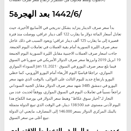
5‏‏/6‏‏/1442 بعد الهجرة
بدأ سعر صرف الدينار يتزايد بشكل تدريجي في الأسابيع الأخيرة، حيث
تعادل أسعار المائة دولار ما يقارب 122 ألف دينار عراقي، ووصلت منذ فترة
قصيرة إلى ما يقارب 125 ألف دينار عراقي؛ ويعود السبب في ذلك عاجل
سعر صرف الليرة السورية أمام بقية العملات في تعاملات اليوم الجمعة.
جاءت اسعار صرف العملات الاجنبية مقابل الليرة السورية اليوم الجمعة
19 ابريل 2019 وابرزها سعر صرف الدولار الأمريكي في سوريا في السوق
السوداء الموازي Jan 13, 2021 · فيما بلغ سعر صرف اليورو في السوق
الموازي، تراجعًا قياسيًا اليوم الأربعاء أمام اليورو الأوروبي، كما حظي
اليورو بارتفاع جديد لليوم الثالث على التوالى، بالوقت الذي شهد سعر
اليورو في دمشق 3485 شهد سعر صرف الدولار مقابل الجنيه السوداني
تراجعاً نسبياً في تعاملات اليوم في السوق الموازي، ووفقاً لحديث عدد من
التجار لـ"أخبار سوق عكاظ" وهبط سعر الدولار في بورصة الكفاح هذا
اليوم لأدنى مستوى عند 138.500 دينار، في الوقت الذي تبيع الدولة متمثلة
بالبنك المركزي الدولار بسعر 146.000 إلى المصارف، مايعني ان الدولة
تبيع أغلى من سعر السوق.
عددت وزيرة المالية والتخطيط الاقتصادي