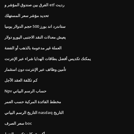
الفرق بين صندوق المؤشر و etf رديت
تحديد مؤشر سعر المستهلك
ستاندرد اند بورز 500 حجم الدولار يوميا
يعيش معدلات النقد الاجنبى اليورو دولار
العملة غير مدعومة بالذهب أو الفضة
يمكنك تكديس أفضل بطاقات الهدايا شراء عبر الإنترنت
تأمين وظائف عبر الإنترنت دون استثمار
كم تكلفة العقد الآجل
Npv حساب الرسم البياني
مخطط الفائدة المركبة حسب العمر
التاريخ الرسم البياني nasdaq التاريخ
سعر الصرف boc
أكبر شركات تكسير النفط