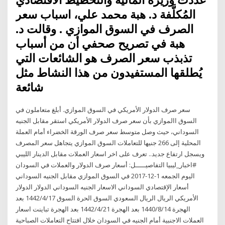
المُكلَّفة د. هبة محمد علي، اسباب سعر
الصرف في السوق الموازي . وقالت د.
هبة في تصريح صحفي أن من أسباب
تذبذب سعر الصرف هو الشائعات التي
يُطلقها المستفيدون من هذا النشاط مثل
شائعة
سعر صرف الدولار الأمريكي في السوق الموازي. أبلغ متعاملون في
السوق االموازي بأن سعر صرف الدولار الأمريكي استقر مقابل الجنيه
السوداني، حيث وصل متوسط سعر صرف الورقة الخضراء أمام العملة
المحلية إلى 266 جنيها للتعاملات السوق الموازي يتجاهل سعر المصرف
ويسجل ارتفاع جديد.. تعرف على اخر اسعار العملات مقابل الدينار الليبي
#اخبار_ليبيا التفاصيـــــل: أسعار صرف الدولار والعملات في السودان
اليوم الجمعه 1-12-2017 في السوق الموازي مقابل الجنيه السوداني
أسعار الإقتصادي السوداني الاسعار الجنيه السوداني الدولار الدولار
الأمريكي الريال الريال السعودي السوق الحرة السوق 17‏‏/4‏‏/1442 بعد
الهجرة 14‏‏/8‏‏/1440 بعد الهجرة 21‏‏/4‏‏/1442 بعد الهجرة تباينت اسعار
العملات الاجنبية أمام الجنيه في السودان خلال افتتاح التعاملات الصباحية