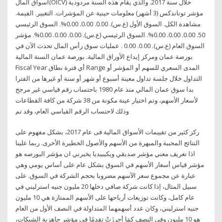
أسواق المال(OICV) خلال سنة 2017. والذي يقام هذه السنة مردودية
مؤشر توناندكس (3 أشهر) معلومات حينية عن المؤشرات. التغيير. القيمة.
مشاهدة الكل. السوق الأول (ع.س). 0.00. 0.00. 0.00%. السوق الرئيسي
50. 0.00. 0.00. 0.00%. السوق الرئيسي (ع.س). 0.00. 0.00. 0.00%. مؤشر
السوق العام (ع.س). 0.00. 0.00 . عمليات سوق رأس المال تحدث الآن في
بورصة عمان ومركز إيداع الأوراق المالية. بورصة عمان السنة المالية
Fiscal Year أي فترة نطاق Range المدى السعري للسهم أو المؤشر أو
التداول خلال جلسة تداول معينة أسبوع أو شهر أو سنة أو غيرها من الفترا
بدا سوق عمان المالي منذ عام 1980 باحتساب رقم قياسي غير مرجح
لأسعار الأسهم، وتم اختيار عينة مكونة من 38 شركة من كافة القطاعات
وذلك لاحتساب الرقم القياسي العام، وقد تم
ركز كثير من تقييمات الأسواق المالية فى عام 2017، بشكل مفهوم على
النتائج المحببة والمبهرة من الأسهم والأصول الخطيرة الأخرى. ربما علينا
اذا تعريف معني مؤشر صديقي ويكيبيديا يخبرني ان مؤشر البورصه هو
مؤشر قياس أسعار الأسهم في السوق بشكل عام على أساس يومي وهي
عبارة عن مجموع سعر الآسهم مضروبا بحجم الشركة في السوق. على
سبيل المثال، إذا كانت شركة صافي دخلها 20 مليون جنيه استرليني في
عام كامل، وكانت توزيعات أرباحها على الأسهم الممتازة هي 10 مليون
جنيه استرليني، وكان عدد أسهمهما المتداولة في النصف الأول من العام
هو 10 مليون وفي النصف كمَا أحرزَتْ تقدمًا فى مؤشرِ جاهزيةِ الشبكاتِ،