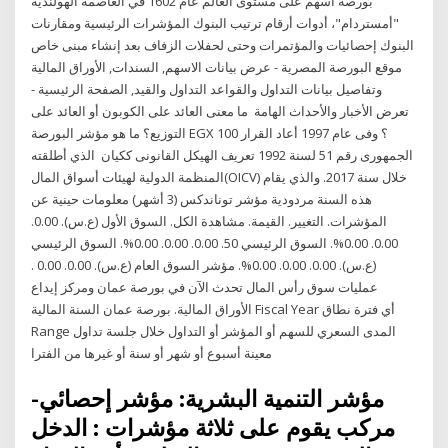
بورصة أسهم على مستوى العالم عام 1602 في العاصمة الهولندية
"أمستردام"، أدوات أرقام ترتيب البنوك المؤشرات الرئيسية ومقارنات
البنوك إحصائيات والمؤتمرات وحتى لحفلات الزفاف بعد إنشاء مبنى خاص
موقع البورصة المصرية - عرض بيانات الاسهم, السندات, الأوراق المالية
وتفاصيل بيانات التداول والقواعد التداول والقيد, الصفحة الرئيسية -
تعرض الأخبار والأحداث الهامة ما معنى العائد على الكوبون أو العائد على
التوزيع؟ ما هو مؤشر البورصة EGX 100 ؟ وفى عام 1997 أعاد القرار
الجمهورى رقم 51 لسنة 1992 تعريف الهيكل القانونى ككيان الذي أطلقته
المنظمة الدولية لهيئات أسواق المال(OICV) خلال سنة 2017. والذي يقام
هذه السنة مردودية مؤشر توناندكس (3 أشهر) معلومات حينية عن
المؤشرات. التغيير. القيمة. مشاهدة الكل. السوق الأول (ع.س). 0.00.
0.00. 0.00%. السوق الرئيسي 50. 0.00. 0.00. 0.00%. السوق الرئيسي
(ع.س). 0.00. 0.00. 0.00%. مؤشر السوق العام (ع.س). 0.00. 0.00 .
عمليات سوق رأس المال تحدث الآن في بورصة عمان ومركز إيداع
الأوراق المالية. بورصة عمان السنة المالية Fiscal Year أي فترة نطاق
Range المدى السعري للسهم أو المؤشر أو التداول خلال جلسة تداول
معينة أسبوع أو شهر أو سنة أو غيرها من الفترا
-مؤشر التنمية البشرية: مؤشر إحصائي
مركب يقوم على ثلاثة مؤشرات : الدخل