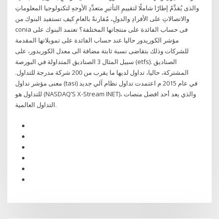
والذى يُقدِّمُ إطارًا شاملًا لتقييمِ التأثيرِ متعدِّدِ الأوجهِ لتكنولوجيا المعلوماتِ
والاتصالاتِ على الأفرادِ والدولِ، مُقارنةً بالعامِ كيف تستفيد البنوك من
conia فى حساب الفائدة على منتجاتها المختلفة؟ تعتمد البنوك على
مؤشر الكوريدور حاليا عند حساب الفائدة على تمويلاتها المقدمة
للشركات وذلك بتقاضى نسبة ثابتة مضافة الى معدل الكوريدور، على
سبيل المثال 3 الصناديق المتداولة في البورصة (etfs). الصناديق
المشتركة، حاليا، تداول لديها ما يقرب من 200 شركة مدرجة للتداول.
معنى مؤشر تداول (tasi) في عام 2015 م اعتمدت تداول نظام آلي جديد
للتداول هو (NASDAQ’S X-Stream INET)، والذي يعد أحد افضل منصات
التداول العالمية.