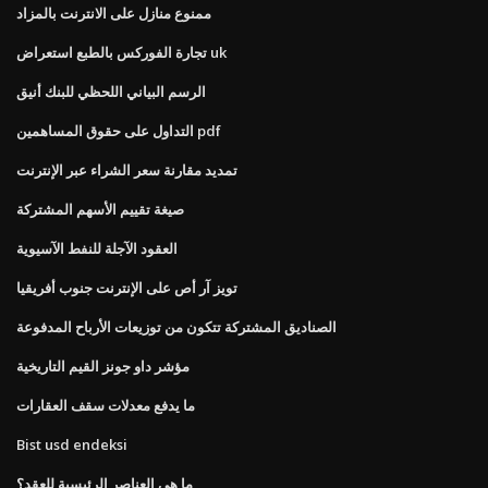
ممنوع منازل على الانترنت بالمزاد
تجارة الفوركس بالطبع استعراض uk
الرسم البياني اللحظي للبنك أنيق
التداول على حقوق المساهمين pdf
تمديد مقارنة سعر الشراء عبر الإنترنت
صيغة تقييم الأسهم المشتركة
العقود الآجلة للنفط الآسيوية
تويز آر أص على الإنترنت جنوب أفريقيا
الصناديق المشتركة تتكون من توزيعات الأرباح المدفوعة
مؤشر داو جونز القيم التاريخية
ما يدفع معدلات سقف العقارات
Bist usd endeksi
ما هي العناصر الرئيسية للعقد؟