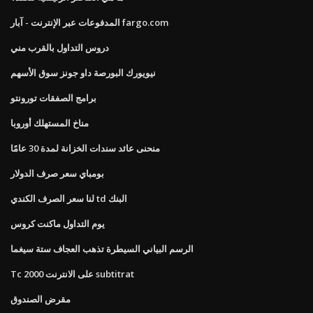
المدفوعات عبر الإنترنت - آبار fargo.com
دروس التداول بالقرب مني
نيويورك البورصة داو جونز سوق الأسهم
برامج الصفقات تورونتو
مناخ المستهلك أوروبا
منحنى عائد سندات الخزانة لمدة 30 عامًا
بومباي سعر صرف الدولار
لنا سعر الصرف الكندي td البنك
يوم التداول ماكنت كروس
الرسم البياني السيطرة تذهب العجاف ستة سيغما
Tc 2000 على الانترنت subtitrat
مقرض الصندوق