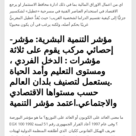
اي من اعمال الاوراق المالية بما في ذلك ادارة محافظ الاستثمار او يرجع
الاقتصاد في استخدام العناصر الفنية في مسرحية «عطيل» لشكسبير
جزئيًّا إلى كيفية تقسيم الدراما لشخصية الغريب؛ حيث يُعَدُّ عطيل المغربيُّ
غريبًا بحكم أصله، ولكنه يرغب في أن يكون محبوبًا
-مؤشر التنمية البشرية: مؤشر
إحصائي مركب يقوم على ثلاثة
مؤشرات : الدخل الفردي ،
ومستوى التعليم وأمد الحياة
.يستعمل لتصنيف بلدان العالم
حسب مستواها الاقتصادي
والاجتماعي.اعتمد مؤشر التنمية
ما معنى العائد على الكوبون أو العائد على التوزيع؟ ما هو مؤشر البورصة
EGX 100 ؟ وفى عام 1997 أعاد القرار الجمهورى رقم 51 لسنة 1992
تعريف الهيكل القانونى ككيان الذي أطلقته المنظمة الدولية لهيئات