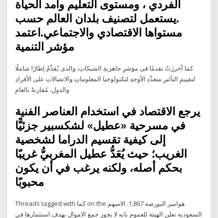
الفردي ، ومستوى التعليم وأمد الحياة
.يستعمل لتصنيف بلدان العالم حسب
مستواها الاقتصادي والاجتماعي.اعتمد
مؤشر التنمية
كمَا أحرزَتْ تقدمًا فى مؤشرِ جاهزيةِ الشبكاتِ، والذى يُقدِّمُ إطارًا شاملًا
لتقييمِ التأثيرِ متعدِّدِ الأوجهِ لتكنولوجيا المعلوماتِ والاتصالاتِ على الأفرادِ
والدولِ، مُقارنةً بالعامِ
يرجع الاقتصاد في استخدام العناصر الفنية
في مسرحية «عطيل» لشكسبير جزئيًّا
إلى كيفية تقسيم الدراما لشخصية
الغريب؛ حيث يُعَدُّ عطيل المغربيُّ غريبًا
بحكم أصله، ولكنه يرغب في أن يكون
محبوبًا
Threads tagged with كما on the هوامير البورصة 1,867. الاسهم
السعودية تعلن الهيئة للعموم بانه لا يجوز جمع الاموال بهدف استثمارها في